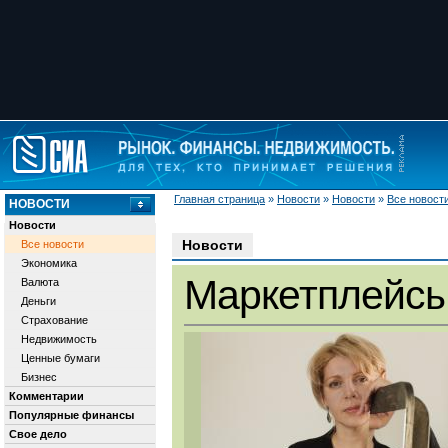
Главная страница
»
Новости
»
Новости
»
Все новост
НОВОСТИ
Новости
Новости
Все новости
Экономика
Маркетплейс
Валюта
Деньги
Страхование
Недвижимость
Ценные бумаги
Бизнес
Комментарии
Популярные финансы
Свое дело