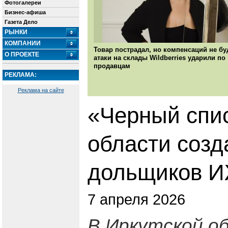
Фотогалереи
Бизнес-афиша
Газета Дело
РЫНКИ
КОМПАНИИ
Товар пострадал, но компенсаций не буд
О ПРОЕКТЕ
атаки на склады Wildberries ударили по
продавцам
РЕКЛАМА:
Реклама на сайте
«Черный спис
области созд
дольщиков 
7 апреля 2026
В Иркутской о