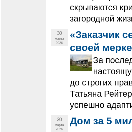
скрываются кри
загородной жиз
«Заказчик с
30
марта
2026
своей мерке
За после
настоящу
до строгих пра
Татьяна Рейтер
успешно адапт
Дом за 5 м
20
марта
2026