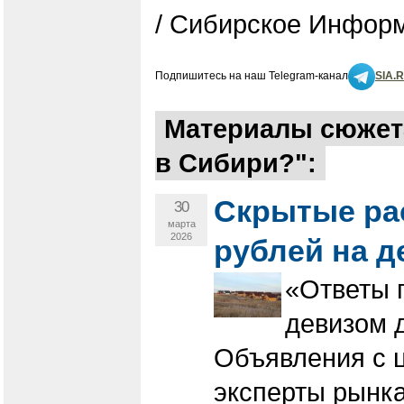
/ Сибирское Информ
Подпишитесь на наш Telegram-канал
SIA.
Материалы сюжета
в Сибири?":
Скрытые рас
30
марта
2026
рублей на д
«Ответы 
девизом 
Объявления с ц
эксперты рынка