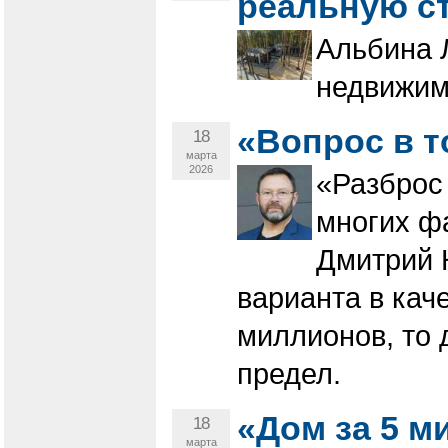
реальную с
Альбина 
недвижим
«Вопрос в т
18
марта
2026
«Разброс
многих фа
Дмитрий К
варианта в кач
миллионов, то 
предел.
«Дом за 5 м
18
марта