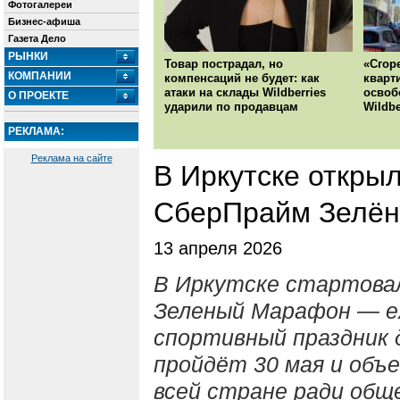
Фотогалереи
Бизнес-афиша
Газета Дело
РЫНКИ
Товар пострадал, но
«Сгор
КОМПАНИИ
компенсаций не будет: как
кварт
атаки на склады Wildberries
освоб
О ПРОЕКТЕ
ударили по продавцам
Wildbe
РЕКЛАМА:
Реклама на сайте
В Иркутске откры
СберПрайм Зелё
13 апреля 2026
В Иркутске стартов
Зеленый Марафон — е
спортивный праздник д
пройдёт 30 мая и объ
всей стране ради общ