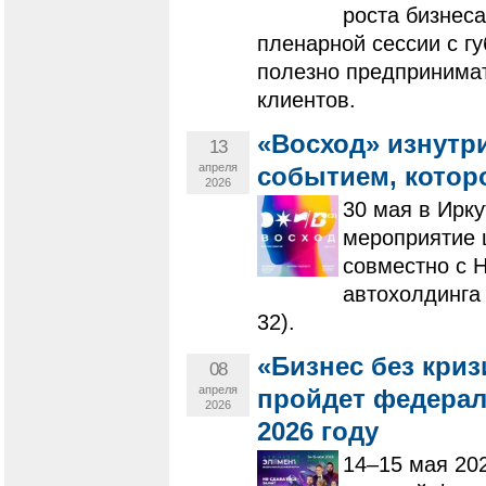
роста бизнес
пленарной сессии с г
полезно предпринима
клиентов.
«Восход» изнутр
13
апреля
событием, котор
2026
30 мая в Ирк
мероприятие ш
совместно с 
автохолдинга
32).
«Бизнес без криз
08
апреля
пройдет федера
2026
2026 году
14–15 мая 20