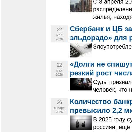
С 3 апреля 20
распределени
жилья, находя
Сбербанк и ЦБ з
22
мая
эльдорадо» для 
2026
Злоупотребле
«Долги не спишу
22
мая
резкий рост чис
2026
Суды признал
человек, что 
Количество банк
26
января
превысило 2,2 м
2026
В 2025 году 
россиян, ещё