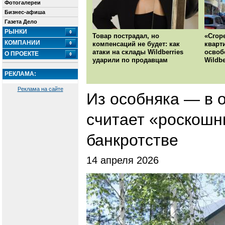
Фотогалереи
Бизнес-афиша
Газета Дело
РЫНКИ
Товар пострадал, но
«Сгор
КОМПАНИИ
компенсаций не будет: как
кварт
атаки на склады Wildberries
освоб
О ПРОЕКТЕ
ударили по продавцам
Wildbe
РЕКЛАМА:
Реклама на сайте
Из особняка — в 
считает «роскош
банкротстве
14 апреля 2026