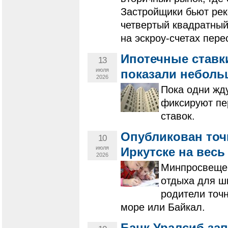
Застройщики бьют рек
четвертый квадратный
на эскроу-счетах пере
Ипотечные ставки
13
июля
показали неболь
2026
Пока одни жд
фиксируют пе
ставок.
Опубликован точ
10
июля
Иркутске на весь 
2026
Минпросвещен
отдыха для ш
родители точн
море или Байкал.