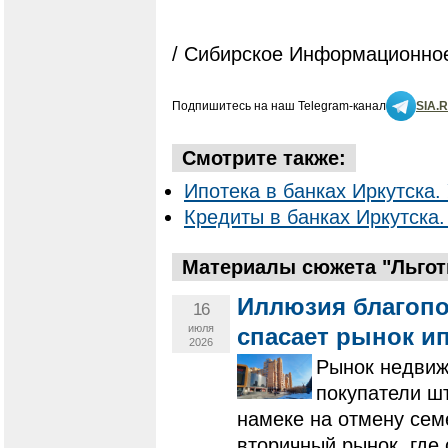
/ Сибирское Информационное
Подпишитесь на наш Telegram-канал
SIA.
Смотрите также:
Ипотека в банках Иркутска. 
Кредиты в банках Иркутска.
Материалы сюжета "Льготн
Иллюзия благопо
16
июля
спасает рынок ип
2026
Рынок недвиж
покупатели ш
намеке на отмену сем
вторичный рынок, где 