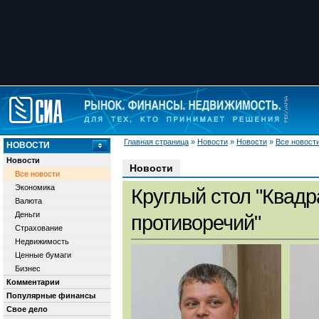
Главная страница
»
Новости
»
Новости
»
Все новост
НОВОСТИ
Новости
Новости
Все новости
Экономика
Круглый стол "Квадр
Валюта
Деньги
противоречий"
Страхование
Недвижимость
Ценные бумаги
Бизнес
Комментарии
Популярные финансы
Свое дело