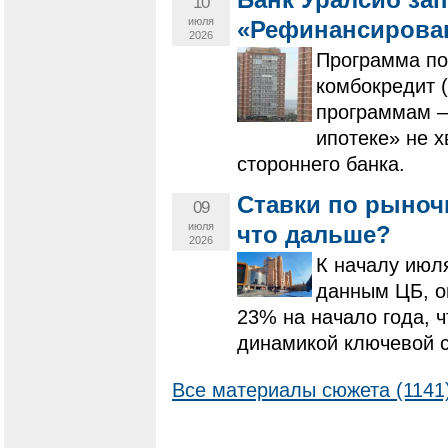
Банк Уралсиб за
10
июля
«Рефинансирован
2026
Программа по
комбокредит (
программам –
ипотеке» не х
стороннего банка.
Ставки по рыноч
09
июля
что дальше?
2026
К началу июля
данным ЦБ, о
23% на начало года, 
динамикой ключевой с
Все материалы сюжета (1141