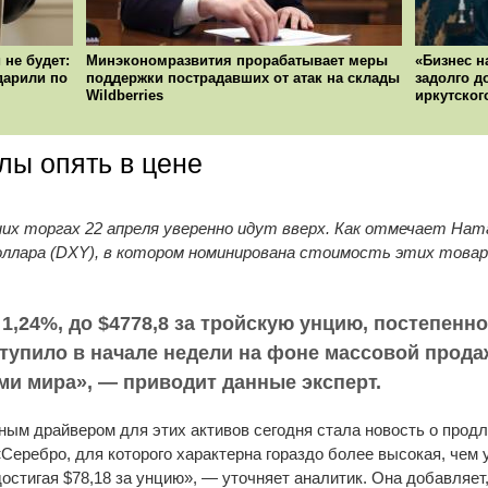
 не будет:
Минэкономразвития прорабатывает меры
«Бизнес н
ударили по
поддержки пострадавших от атак на склады
задолго д
Wildberries
иркутског
лы опять в цене
их торгах 22 апреля уверенно идут вверх. Как отмечает Нат
 доллара (DXY), в котором номинирована стоимость этих товар
1,24%, до $4778,8 за тройскую унцию, постепенн
тступило в начале недели на фоне массовой прод
и мира», — приводит данные эксперт.
ным драйвером для этих активов сегодня стала новость о прод
Серебро, для которого характерна гораздо более высокая, чем у
достигая $78,18 за унцию», — уточняет аналитик. Она добавляет