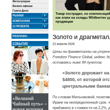
Фотогалереи
Бизнес-афиша
Газета Дело
Товар пострадал, но компенсаций
РЫНКИ
как атаки на склады Wildberries 
КОМПАНИИ
продавцам
О ПРОЕКТЕ
Золото и драгметал
РЕКЛАМА:
СОБЫТИЕ
22 апреля 2026
Цены на драгметаллы на утренн
Freedom Finance Global, индекс
оставаясь ниже 99 пунктов.
«Золото дорожает на 
$4800, от которой о
центральными банкам
По словам Мильчаковой, позитив
Иране на неопределенный срок. «
прибавило в стоимости на 2,2%, 