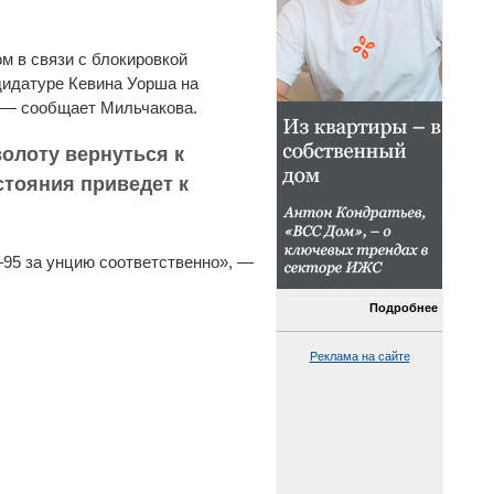
 в связи с блокировкой
идатуре Кевина Уорша на
, — сообщает Мильчакова.
олоту вернуться к
стояния приведет к
–95 за унцию соответственно», —
Подробнее
Реклама на сайте