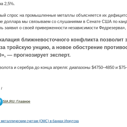
а 2,5%.
ный спрос на промышленные металлы объясняется их дефицитом
ие доллара мы связываем со слушаниями в Сенате США по канд
ь заявил о своей приверженности независимости Федрезерва»
скалация ближневосточного конфликта позволит з
 за тройскую унцию, а новое обострение противо
», — прогнозирует эксперт.
олота и серебра до конца апреля: диапазоны $4750–4850 и $75
 /
SIA.RU: Главное
металлическим счетам (ОМС) в банках Иркутска