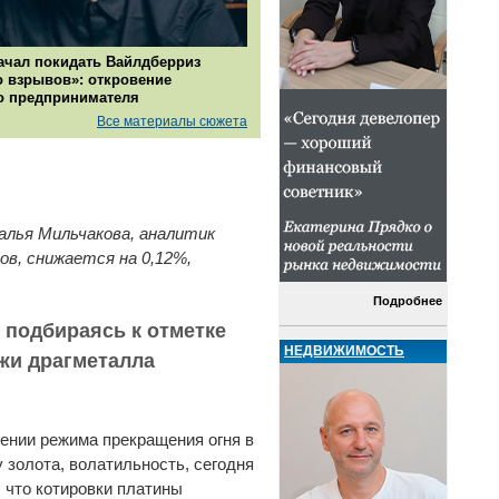
ачал покидать Вайлдберриз
о взрывов»: откровение
о предпринимателя
Все материалы сюжета
алья Мильчакова, аналитик
ов, снижается на 0,12%,
Подробнее
о подбираясь к отметке
НЕДВИЖИМОСТЬ
ажи драгметалла
лении режима прекращения огня в
 золота, волатильность, сегодня
, что котировки платины