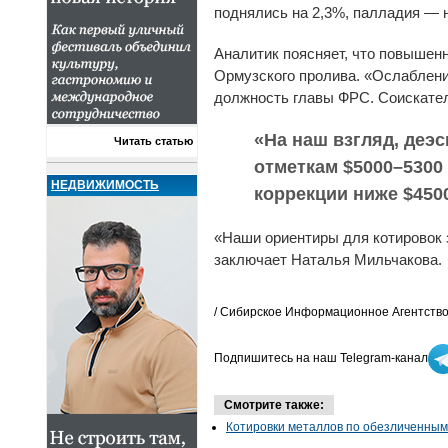
поднялись на 2,3%, палладия — н
Аналитик поясняет, что повышен
Ормузского пролива. «Ослаблен
должность главы ФРС. Соискател
«На наш взгляд, деэ
Читать статью
отметкам $5000–5300
НЕДВИЖИМОСТЬ
коррекции ниже $4500
«Наши ориентиры для котировок з
заключает Наталья Мильчакова.
/ Сибирское Информационное Агентство
Подпишитесь на наш Telegram-канал
Смотрите также:
Котировки металлов по обезличенным 