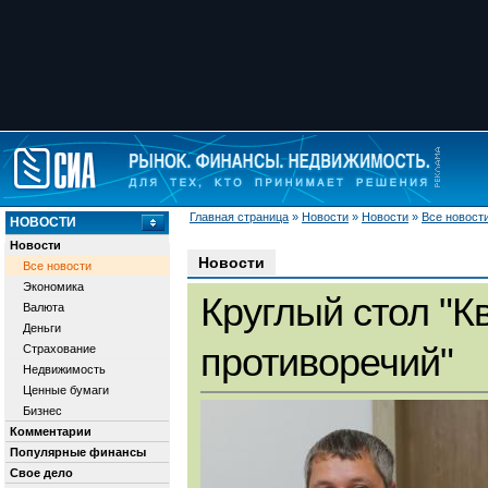
Главная страница
»
Новости
»
Новости
»
Все новост
НОВОСТИ
Новости
Новости
Все новости
Экономика
Круглый стол "К
Валюта
Деньги
противоречий"
Страхование
Недвижимость
Ценные бумаги
Бизнес
Комментарии
Популярные финансы
Свое дело