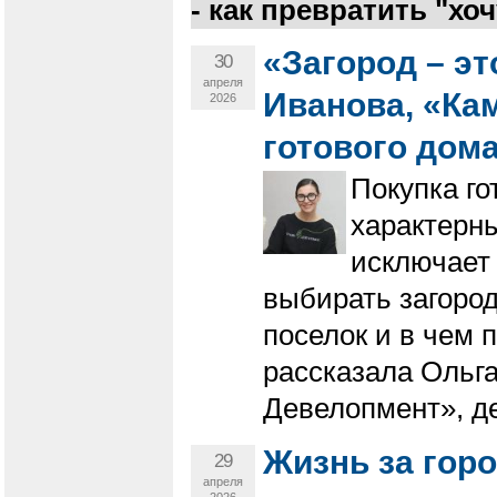
- как превратить "хоч
«Загород – э
30
апреля
Иванова, «Кам
2026
готового дом
Покупка го
характерны
исключает 
выбирать загоро
поселок и в чем 
рассказала Ольг
Девелопмент», д
Жизнь за горо
29
апреля