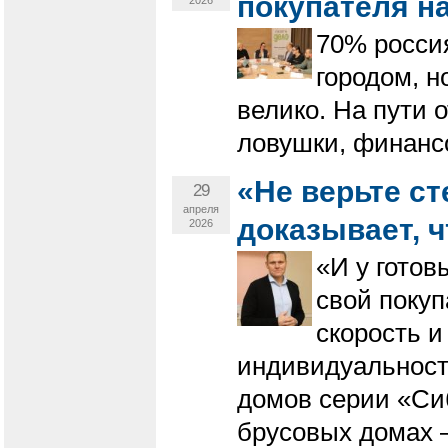
покупателя на
2026
70% россия
городом, н
велико. На пути 
ловушки, финанс
«Не верьте с
29
апреля
доказывает, ч
2026
«И у готов
свой покуп
скорость и
индивидуальност
домов серии «Си
брусовых домах –