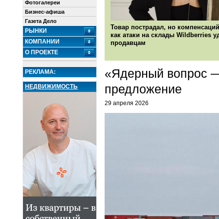
Фотогалереи
Бизнес-афиша
Газета Дело
Товар пострадал, но компенсаций
РЫНКИ
как атаки на склады Wildberries 
КОМПАНИИ
продавцам
О ПРОЕКТЕ
«Ядерный вопрос —
РЕКЛАМА:
предложение
НЕДВИЖИМОСТЬ
29 апреля 2026