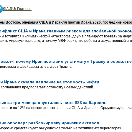
SIA.RU: Главное
м Востоке, операция США и Израиля против Ирана 2026, последние новос
онфликт США и Ирана главным риском для глобальной эконо
ны готовятся к климатической катастрофе, другие планируют воевать за нефт
шить мировую торговлю, и почему МВФ верит, что роботы и искусственный инт
ровал»: почему Иран поставил ультиматум Трампу и сорвал 
реговоры в Швейцарии из-за угроз Трампа.
и Ирана оказала давление на стоимость нефти
 соглашения предполагает остановку боевых действий.
вые за три месяца опустилась ниже $83 за баррель
 почти на 12% на новостях о соглашении США и Ирана по Ормузскому проли
нс опроверг разблокировку иранских активов
зморозки средств будет обсуждаться только на технических переговорах.