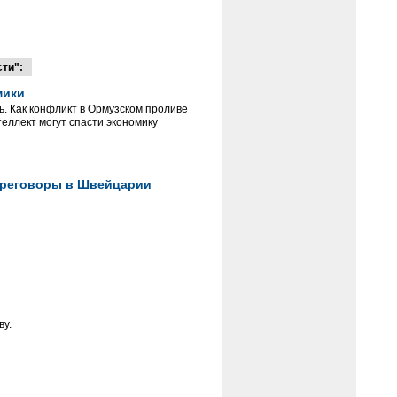
ти":
мики
ь. Как конфликт в Ормузском проливе
еллект могут спасти экономику
переговоры в Швейцарии
ву.