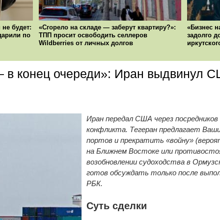
 не будет:
«Сгорело на складе — заберут квартиру?»:
«Бизнес н
ударили по
ТПП просит освободить селлеров
задолго д
Wildberries от личных долгов
иркутског
 в конец очереди»: Иран выдвинул 
Иран передал США через посредников
конфликта. Тегеран предлагает Ваши
портов и прекратить «войну» (вероя
на Ближнем Востоке или противостоян
возобновлении судоходства в Ормузск
готов обсуждать только после выпол
РБК.
Суть сделки