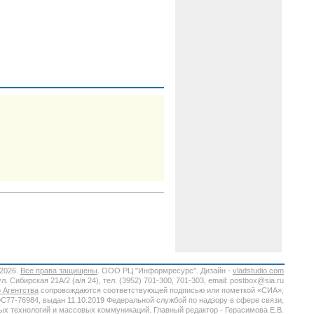
-2026.
Все права защищены
. ООО РЦ "Информресурс". Дизайн -
vladstudio.com
. Сибирская 21А/2 (а/я 24), тел. (3952) 701-300, 701-303, email: postbox@sia.ru
 Агентства
сопровождаются соответствующей подписью или пометкой «СИА»,
7-76984, выдан 11.10.2019 Федеральной службой по надзору в сфере связи,
х технологий и массовых коммуникаций. Главный редактор - Герасимова Е.В.