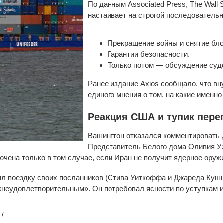
По данным Associated Press, The Wall S
настаивает на строгой последовательн
Прекращение войны и снятие бло
Гарантии безопасности.
Только потом — обсуждение суд
Ранее издание Axios сообщало, что вн
единого мнения о том, на какие именно
Реакция США и тупик пере
Вашингтон отказался комментировать д
Представитель Белого дома Оливия Уэ
чена только в том случае, если Иран не получит ядерное оруж
л поездку своих посланников (Стива Уиткоффа и Джареда Кушне
«неудовлетворительным». Он потребовал ясности по уступкам 
 /