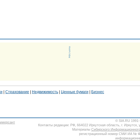
ги
|
Страхование
|
Недвижимость
|
Ценные бумаги
|
Бизнес
© SIA.RU 1991
Контакты редакции: РФ, 664022 Иркутская область, г. Иркутск, ул
Материалы
Сибирского Информационного
регистрационный номер СМИ ИА № ФС7
информационны