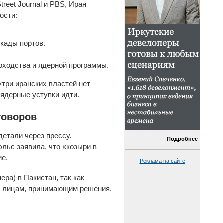
treet Journal и PBS, Иран
ости:
кады портов.
оходства и ядерной программы.
утри иранских властей нет
 ядерные уступки идти.
говоров
етали через прессу.
Подробнее
льс заявила, что «козыри в
ие.
Реклама на сайте
ра) в Пакистан, так как
и лицам, принимающим решения.