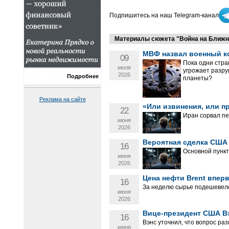
Подпишитесь на наш Telegram-канал
Материалы сюжета "Война на Ближне
МВФ назвал военный к
09
Пока одни стра
июля
угрожает разру
2026
Подробнее
планеты?
Реклама на сайте
«Или извинения, или п
22
Иран сорвал пе
июня
2026
Вероятная сделка США 
16
Основной пункт
июня
2026
Цена нефти Brent впер
16
За неделю сырье подешевело
июня
2026
Вице-президент США Вэ
16
Вэнс уточнил, что вопрос ра
июня