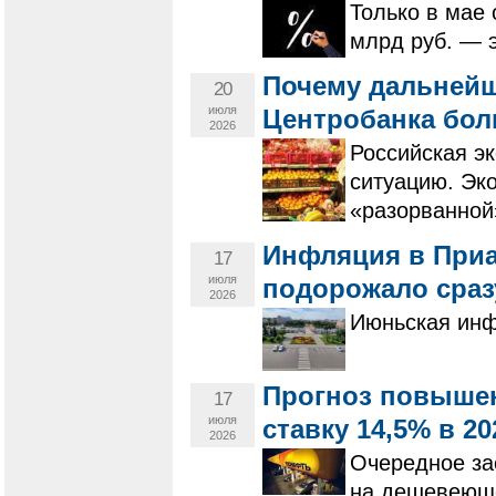
Только в мае
млрд руб. — 
Почему дальней
20
июля
Центробанка бол
2026
Российская э
ситуацию. Эк
«разорванной
Инфляция в Приа
17
июля
подорожало сраз
2026
Июньская инф
Прогноз повышен
17
июля
ставку 14,5% в 2
2026
Очередное за
на дешевеюще