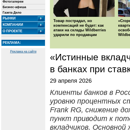
Фотогалереи
Бизнес-афиша
Газета Дело
РЫНКИ
Товар пострадал, но
«Сгор
КОМПАНИИ
компенсаций не будет: как
кварт
атаки на склады Wildberries
освоб
О ПРОЕКТЕ
ударили по продавцам
Wildbe
РЕКЛАМА:
Реклама на сайте
«Истинные вкладч
в банках при став
29 апреля 2026
Клиенты банков в Рос
уровню процентных ст
Frank RG, снижение д
пункт приводит к по
вкладчиков. Основной