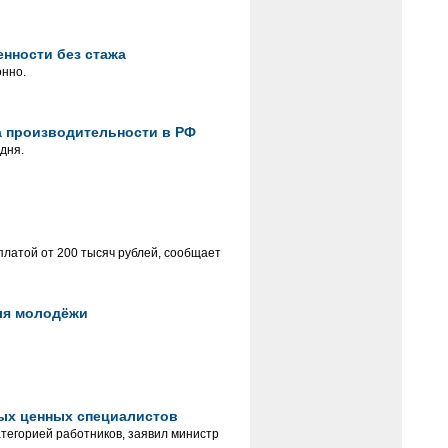
енности без стажа
онно.
а производительности в РФ
дня.
рплатой от 200 тысяч рублей, сообщает
ля молодёжи
мых ценных специалистов
атегорией работников, заявил министр