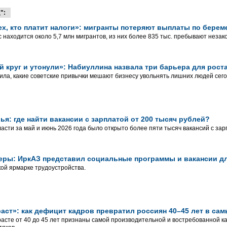
":
ех, кто платит налоги»: мигранты потеряют выплаты по берем
с находится около 5,7 млн мигрантов, из них более 835 тыс. пребывают незак
 круг и утонули»: Набиуллина назвала три барьера для рост
ила, какие советские привычки мешают бизнесу увольнять лишних людей сего
я: где найти вакансии с зарплатой от 200 тысяч рублей?
ласти за май и июнь 2026 года было открыто более пяти тысяч вакансий с за
ьеры: ИркАЗ представил социальные программы и вакансии д
ой ярмарке трудоустройства.
раст»: как дефицит кадров превратил россиян 40–45 лет в са
расте от 40 до 45 лет признаны самой производительной и востребованной к