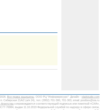
-2026.
Все права защищены
. ООО РЦ "Информресурс". Дизайн -
vladstudio.com
. Сибирская 21А/2 (а/я 24), тел. (3952) 701-300, 701-303, email: postbox@sia.ru
 Агентства
сопровождаются соответствующей подписью или пометкой «СИА»,
7-76984, выдан 11.10.2019 Федеральной службой по надзору в сфере связи,