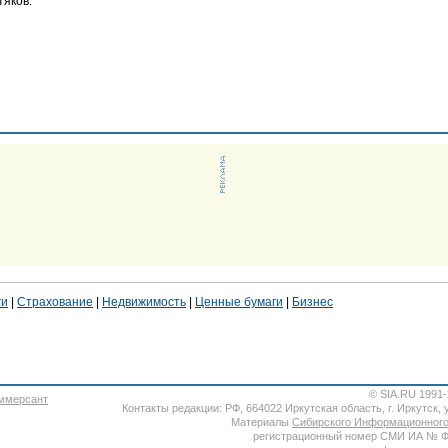
тяков.
ги
|
Страхование
|
Недвижимость
|
Ценные бумаги
|
Бизнес
© SIA.RU 1991
Контакты редакции: РФ, 664022 Иркутская область, г. Иркутск, ул
Материалы
Сибирского Информационного
регистрационный номер СМИ ИА № ФС7