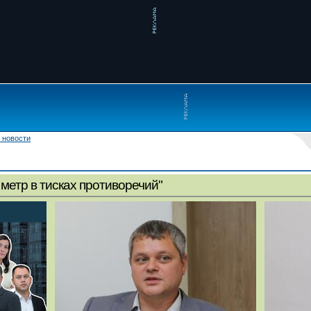
 новости
метр в тисках противоречий"