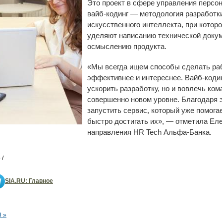
Это проект в сфере управления персо
вайб-кодинг — методология разработк
искусственного интеллекта, при котор
уделяют написанию технической доку
осмыслению продукта.
«Мы всегда ищем способы сделать ра
эффективнее и интереснее. Вайб-кодин
ускорить разработку, но и вовлечь ко
совершенно новом уровне. Благодаря 
запустить сервис, который уже помога
быстро достигать их», — отметила Еле
направления HR Tech Альфа-Банка.
 /
SIA.RU: Главное
U »