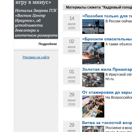
Материалы сюжета "Кадровый голод
«Пособия только для т
14
В России сейча
июля
2026
«Бросили спасательный
02
А также объясн
Подробнее
июля
2026
Реклама на сайте
Золотая жила Приангарь
01
В Иркутской об
июля
hh.ru.
2026
От стажировки до кар
29
На Всероссийск
июня
2026
Битва за «золотой воз
29
Россияне в воз
июня