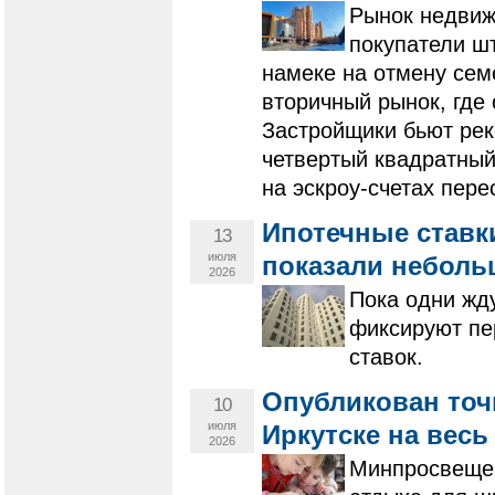
Рынок недвиж
покупатели ш
намеке на отмену сем
вторичный рынок, где 
Застройщики бьют рек
четвертый квадратный
на эскроу-счетах пере
Ипотечные ставки
13
июля
показали неболь
2026
Пока одни жд
фиксируют пе
ставок.
Опубликован точ
10
июля
Иркутске на весь 
2026
Минпросвещен