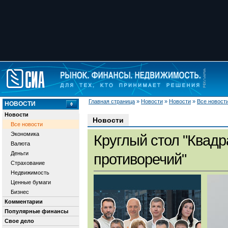
Главная страница
»
Новости
»
Новости
»
Все новост
НОВОСТИ
Новости
Новости
Все новости
Экономика
Круглый стол "Квадр
Валюта
Деньги
противоречий"
Страхование
Недвижимость
Ценные бумаги
Бизнес
Комментарии
Популярные финансы
Свое дело