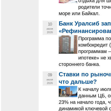
отдыха для ш
родители точн
море или Байкал.
Банк Уралсиб за
10
июля
«Рефинансирован
2026
Программа по
комбокредит (
программам –
ипотеке» не х
стороннего банка.
Ставки по рыноч
09
июля
что дальше?
2026
К началу июля
данным ЦБ, о
23% на начало года, 
динамикой ключевой с