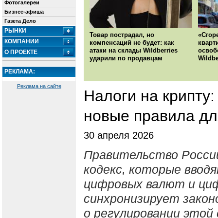
Фотогалереи
Бизнес-афиша
Газета Дело
РЫНКИ
Товар пострадал, но
«Сгор
КОМПАНИИ
компенсаций не будет: как
кварт
атаки на склады Wildberries
освоб
О ПРОЕКТЕ
ударили по продавцам
Wildbe
РЕКЛАМА:
Реклама на сайте
Налоги на крипту
новые правила дл
30 апреля 2026
Правительство России
кодекс, которые ввод
цифровых валют и ци
синхронизирует закон
о регулировании этой