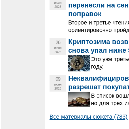
июля
перенесли на се
2026
поправок
Второе и третье чтени
ориентировочно пройд
Криптозима возв
26
июня
снова упал ниже 
2026
Это уже треть
году.
Неквалифициров
09
июня
разрешат покупа
2026
В список вошл
но для трех и
Все материалы сюжета (783)