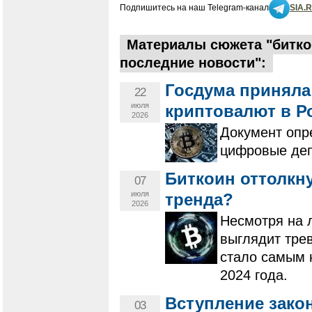
Подпишитесь на наш Telegram-канал
SIA.
Материалы сюжета "битко
последние новости":
Госдума приняла
22
июля
криптовалют в Р
2026
Документ опр
цифровые деп
Биткоин оттолкну
07
июля
тренда?
2026
Несмотря на 
выглядит трев
стало самым 
2024 года.
Вступление зако
03