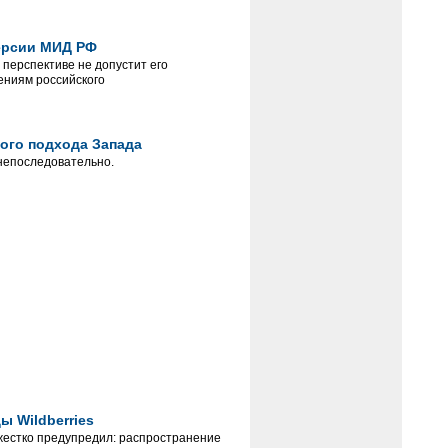
версии МИД РФ
 перспективе не допустит его
ениям российского
ного подхода Запада
 непоследовательно.
ы Wildberries
 жестко предупредил: распространение