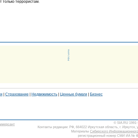
т только террористам.
ги
|
Страхование
|
Недвижимость
|
Ценные бумаги
|
Бизнес
© SIA.RU 1991
Контакты редакции: РФ, 664022 Иркутская область, г. Иркутск, ул
Материалы
Сибирского Информационного
регистрационный номер СМИ ИА № ФС7