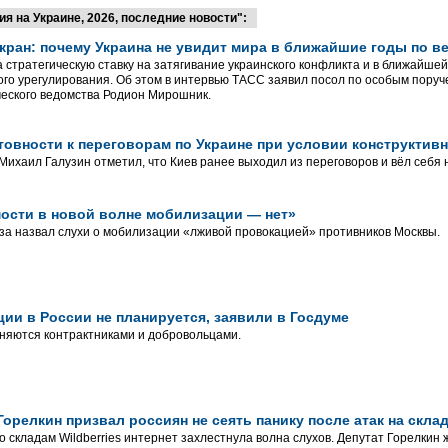
 на Украине, 2026, последние новости":
-кран: почему Украина не увидит мира в ближайшие годы по 
 стратегическую ставку на затягивание украинского конфликта и в ближайшей
го урегулирования. Об этом в интервью ТАСС заявил посол по особым поруч
еского ведомства Родион Мирошник.
товности к переговорам по Украине при условии конструктив
ихаил Галузин отметил, что Киев ранее выходил из переговоров и вёл себя
ости в новой волне мобилизации — нет»
а назвал слухи о мобилизации «лживой провокацией» противников Москвы.
ии в России не планируется, заявили в Госдуме
няются контрактниками и добровольцами.
Горелкин призвал россиян не сеять панику после атак на склад
о складам Wildberries интернет захлестнула волна слухов. Депутат Горелкин