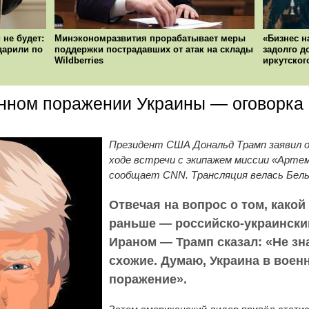
 не будет:
Минэкономразвития прорабатывает меры
«Бизнес н
ударили по
поддержки пострадавших от атак на склады
задолго д
Wildberries
иркутског
енном поражении Украины — оговорка
Президент США Дональд Трамп заявил о
ходе встречи с экипажем миссии «Артем
сообщает CNN. Трансляция велась Бел
Отвечая на вопрос о том, како
раньше — российско-украински
Ираном — Трамп сказал: «Не зн
схожие. Думаю, Украина в воен
поражение».