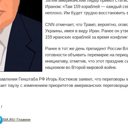
Затем американский лидер привёл стати
Ираном: «Там 159 кораблей — каждый сей
неплохо. Им будет трудно восстановить 
CNN отмечает, что Трамп, вероятно, огов
Украины, имея в виду Иран. Ранее он ут
159 иранских кораблей за время конфлик
Ранее в тот же день президент России 
готовности объявить перемирие на пери
инициативу, отметив, что этот праздник
нацизмом во Второй мировой войне.
правления Генштаба РФ Игорь Костюков заявил, что переговоры
ает паузу с изменением приоритетов американских переговорщ
 /
SIA.RU: Главное