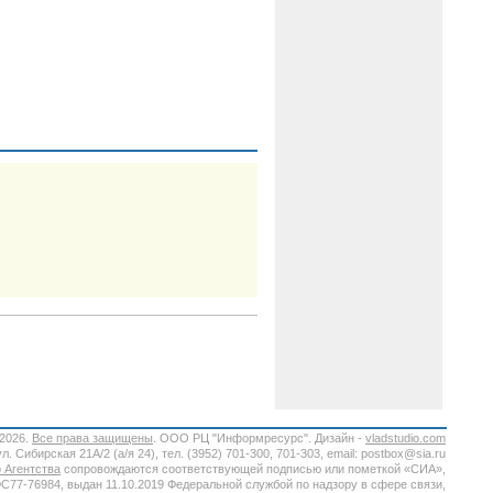
-2026.
Все права защищены
. ООО РЦ "Информресурс". Дизайн -
vladstudio.com
. Сибирская 21А/2 (а/я 24), тел. (3952) 701-300, 701-303, email: postbox@sia.ru
 Агентства
сопровождаются соответствующей подписью или пометкой «СИА»,
7-76984, выдан 11.10.2019 Федеральной службой по надзору в сфере связи,