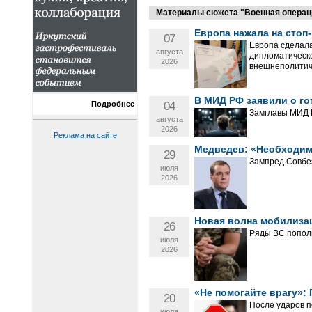
Материалы сюжета "Военная операция
Европа нажала на стоп
07
Европа сделала
августа
дипломатическо
2026
внешнеполитич
В МИД РФ заявили о го
04
Подробнее
Замглавы МИД М
августа
2026
Реклама на сайте
Медведев: «Необходим
29
Зампред Совбез
июля
2026
Новая волна мобилизац
26
Ряды ВС попол
июля
2026
«Не помогайте врагу»: 
20
После ударов п
июля