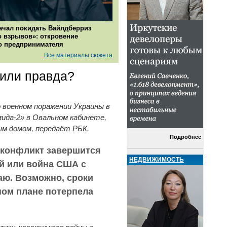
ачал покидать Вайлдберриз
о взрывов»: откровение
о предпринимателя
Все материалы сюжета
 или правда?
 военном поражении Украины в
ида-2» в Овальном кабинете,
ым домом,
передаёт
РБК.
Подробнее
й конфликт завершится
НЕДВИЖИМОСТЬ
й или война США с
аю. Возможно, сроки
ном плане потерпела