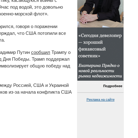
стику, касающуюся войны с
час под водой, это довольно
военно-морской флот».
орился, говоря о поражении
верждал, что США потопили все
та.
Владимир Путин
сообщил
Трампу о
од Дня Победы. Трамп поддержал
 символизирует общую победу над
 между Россией, США и Украиной
Подробнее
иков из-за начала конфликта США
Реклама на сайте