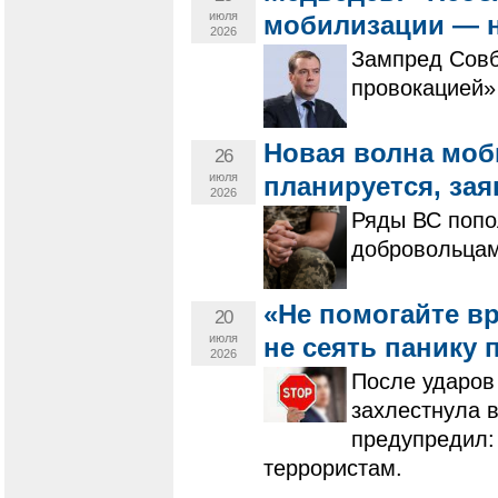
июля
мобилизации — 
2026
Зампред Совб
провокацией»
Новая волна моб
26
июля
планируется, зая
2026
Ряды ВС попо
добровольцам
«Не помогайте вр
20
июля
не сеять панику 
2026
После ударов 
захлестнула в
предупредил:
террористам.