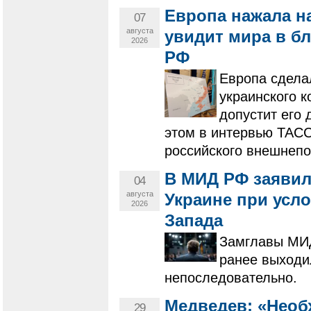
Европа нажала на
07
августа
увидит мира в б
2026
РФ
Европа сделал
украинского 
допустит его
этом в интервью ТАСС
российского внешнеп
В МИД РФ заявил
04
августа
Украине при усл
2026
Запада
Замглавы МИД
ранее выходи
непоследовательно.
Медведев: «Необ
29