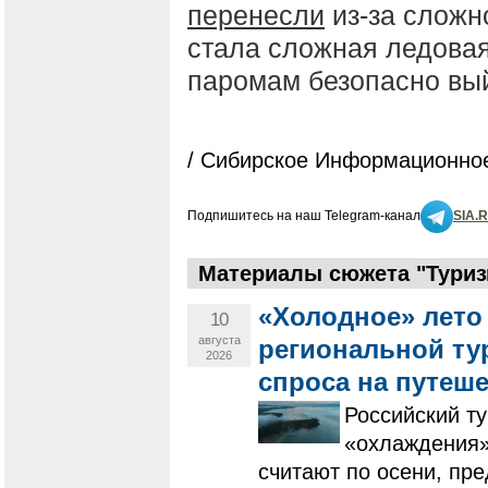
перенесли
из-за сложн
стала сложная ледова
паромам безопасно вый
/ Сибирское Информационное
Подпишитесь на наш Telegram-канал
SIA.
Материалы сюжета "Туризм
«Холодное» лето
10
августа
региональной ту
2026
спроса на путеш
Российский т
«охлаждения».
считают по осени, пр