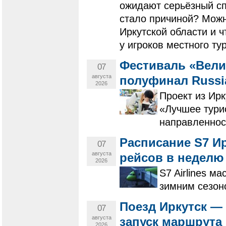
ожидают серьёзный сп
стало причиной? Можн
Иркутской области и 
у игроков местного ту
Фестиваль «Вели
07
августа
полуфинал Russi
2026
Проект из Ирк
«Лучшее тури
направленнос
Расписание S7 Ир
07
августа
рейсов в неделю
2026
S7 Airlines м
зимним сезон
Поезд Иркутск —
07
августа
запуск маршрута
2026