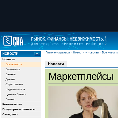
Главная страница
»
Новости
»
Новости
»
Все новост
НОВОСТИ
Новости
Новости
Все новости
Экономика
Маркетплейсы
Валюта
Деньги
Страхование
Недвижимость
Ценные бумаги
Бизнес
Комментарии
Популярные финансы
Свое дело