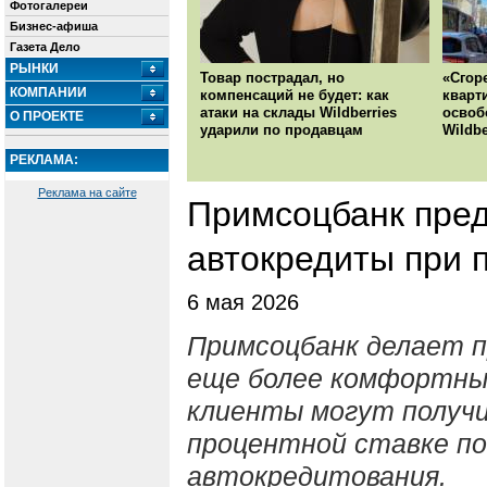
Фотогалереи
Бизнес-афиша
Газета Дело
РЫНКИ
Товар пострадал, но
«Сгор
КОМПАНИИ
компенсаций не будет: как
кварт
атаки на склады Wildberries
освоб
О ПРОЕКТЕ
ударили по продавцам
Wildbe
РЕКЛАМА:
Реклама на сайте
Примсоцбанк пред
автокредиты при 
6 мая 2026
Примсоцбанк делает п
еще более комфортным
клиенты могут получи
процентной ставке по
автокредитования.