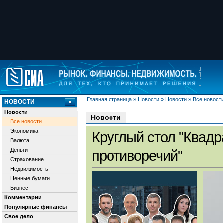
Главная страница
»
Новости
»
Новости
»
Все новост
НОВОСТИ
Новости
Новости
Все новости
Экономика
Круглый стол "Квадр
Валюта
Деньги
противоречий"
Страхование
Недвижимость
Ценные бумаги
Бизнес
Комментарии
Популярные финансы
Свое дело