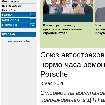
Фотогалереи
Бизнес-афиша
Газета Дело
РЫНКИ
КОМПАНИИ
О ПРОЕКТЕ
Какие перспективы у
Что п
иркутского рынка жилого
жилищ
строительства?
Иркут
РЕКЛАМА:
Реклама на сайте
Союз автострахов
нормо-часа ремон
Porsche
8 мая 2026
Стоимость восстано
поврежденных в ДТП а