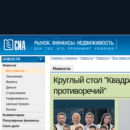
Главная страница
»
Новости
»
Новости
»
Все новост
НОВОСТИ
Новости
Новости
Все новости
Экономика
Круглый стол "Квадр
Валюта
Деньги
противоречий"
Страхование
Недвижимость
Ценные бумаги
Бизнес
Комментарии
Популярные финансы
Свое дело