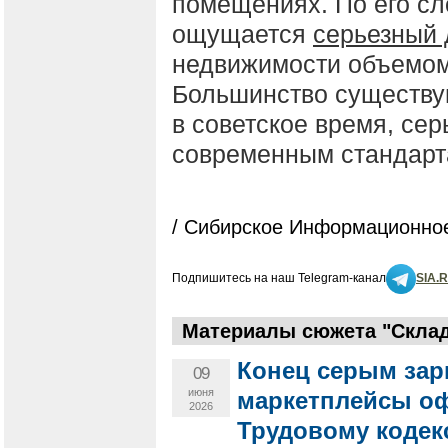
помещениях. По его сл
ощущается
серьезный
недвижимости объемом 
Большинство существу
в советское время, сер
современным стандарта
/ Сибирское Информационное
Подпишитесь на наш Telegram-канал
SIA.
Материалы сюжета "Склад
Конец серым зар
09
июня
маркетплейсы оф
2026
Трудовому кодек