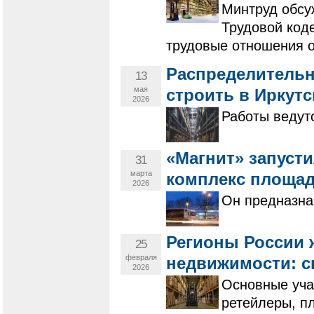
Минтруд обсу
Трудовой коде
трудовые отношения о
Распределительн
13
мая
строить в Иркутс
2026
Работы ведутс
«Магнит» запусти
31
марта
комплекс площад
2026
Он предназна
Регионы России 
25
февраля
недвижимости: с
2026
Основные уча
ретейлеры, п