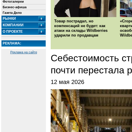
Фотогалереи
Бизнес-афиша
Газета Дело
РЫНКИ
Товар пострадал, но
«Сгор
КОМПАНИИ
компенсаций не будет: как
кварт
атаки на склады Wildberries
освоб
О ПРОЕКТЕ
ударили по продавцам
Wildbe
РЕКЛАМА:
Реклама на сайте
Себестоимость ст
почти перестала 
12 мая 2026