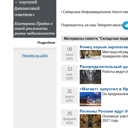
/ Сибирское Информационное Агентство
Подпишитесь на наш Telegram-канал
Материалы сюжета "Складская недв
Подробнее
Конец серым зарплата
09
Минтруд обсужд
июня
Реклама на сайте
гражданско-пра
2026
Распределительный цен
13
Работы ведутся
мая
2026
«Магнит» запустил в И
31
Он предназначе
марта
2026
Регионы России ждут б
25
Основные участ
февраля
2027 году.
2026