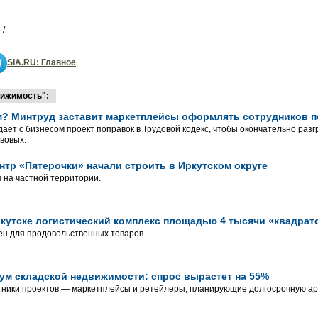
 /
SIA.RU: Главное
ижимость":
м? Минтруд заставит маркетплейсы оформлять сотрудников п
ает с бизнесом проект поправок в Трудовой кодекс, чтобы окончательно раз
вовых.
тр «Пятерочки» начали строить в Иркутском округе
 на частной территории.
ркутске логистический комплекс площадью 4 тысячи «квадрат
н для продовольственных товаров.
ум складской недвижимости: спрос вырастет на 55%
ники проектов — маркетплейсы и ретейлеры, планирующие долгосрочную ар