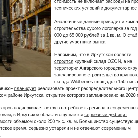
стоимость не включает расходы на пр
технических условий и документарное
Аналогичные данные приводит и компа
строительства сухого логопарка за год
000 до 65 000 рублей за 1 кв. м. О ста
другие участники рынка.
Напомним, что в Иркутской области
строится
крупный склад OZON, а на
территории Ангарского городского окру
запланировано
строительство крупног
склада Wildberries площадью 150 тыс. 
рвико»
планирует
реализовать проект распределительного цент
ком районе Иркутска, открытие которого запланировано на 2028 г
харов подчеркивает острую потребность региона в современны
ловам, в Иркутской области ощущается
серьезный дефицит
мости объемом около 250 тыс. кв. м. Большинство существующ
етское время, серьезно устарели и не отвечают современным
.