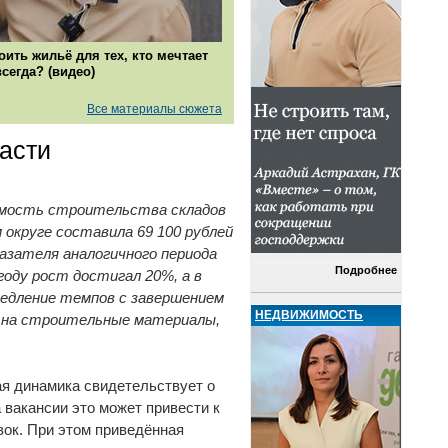
оить жильё для тех, кто мечтает
всегда? (видео)
Все материалы сюжета
асти
оимость строительства складов
округе составила 69 100 рублей
оказателя аналогичного периода
Подробнее
 году рост достигал 20%, а в
едление темпов с завершением
НЕДВИЖИМОСТЬ
н на строительные материалы,
щая динамика свидетельствует о
 вакансии это может привести к
ок. При этом приведённая