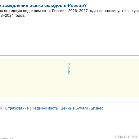
е замедление рынка складов в России?
на складскую недвижимость в России в 2026–2027 годах прогнозируется на уров
3–2024 годов.
ги
|
Страхование
|
Недвижимость
|
Ценные бумаги
|
Бизнес
© SIA.RU 1991