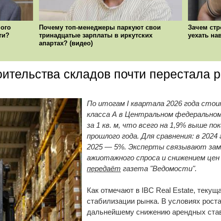
ого
Почему топ-менеджеры паркуют свои
Зачем стр
ти?
тринадцатые зарплаты в иркутских
уехать на
апартах? (видео)
ительства складов почти перестала р
По итогам I квартала 2026 года ст
класса А в Центральном федеральном 
за 1 кв. м, что всего на 1,9% выше п
прошлого года. Для сравнения: в 2024
2025 — 5%. Эксперты связывают зам
ажиотажного спроса и снижением це
передаёт
газета "Ведомости".
Как отмечают в IBC Real Estate, теку
стабилизации рынка. В условиях роста
дальнейшему снижению арендных став