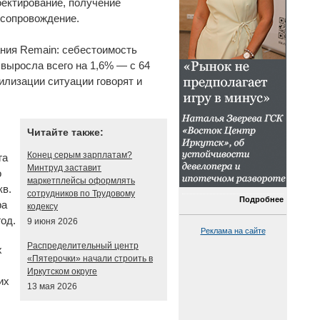
оектирование, получение
 сопровождение.
ния Remain: себестоимость
 выросла всего на 1,6% — с 64
билизации ситуации говорят и
Читайте также:
Конец серым зарплатам?
га
Минтруд заставит
о
маркетплейсы оформлять
кв.
сотрудников по Трудовому
Подробнее
ра
кодексу
од.
9 июня 2026
Реклама на сайте
Распределительный центр
х
«Пятерочки» начали строить в
Иркутском округе
их
13 мая 2026