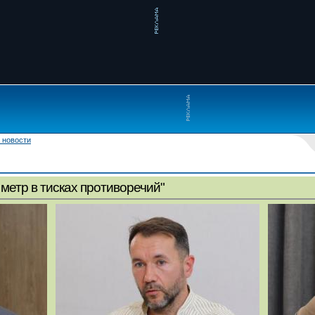
 новости
метр в тисках противоречий"