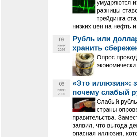
умудряются и
разницы ставо
трейдинга ст
низких цен на нефть 
Рубль или долла
09
июля
хранить сбереже
2026
Опрос провод
экономически 
«Это иллюзия»: 
06
июля
почему слабый р
2026
Слабый рубль
страны опров
правительства. Замес
заявил, что выгода д
опасная иллюзия, кот