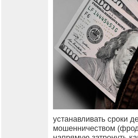
устанавливать сроки д
мошенничеством (фрод
напрямую затронуть к