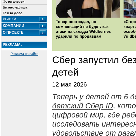
Фотогалереи
Бизнес-афиша
Газета Дело
РЫНКИ
Товар пострадал, но
«Сгор
КОМПАНИИ
компенсаций не будет: как
кварт
атаки на склады Wildberries
освоб
О ПРОЕКТЕ
ударили по продавцам
Wildbe
РЕКЛАМА:
Реклама на сайте
Сбер запустил бе
детей
12 мая 2026
Теперь у детей от 6 
детский Сбер ID
, кот
цифровой мир, где ре
исследовать интересн
удовольствие от развл