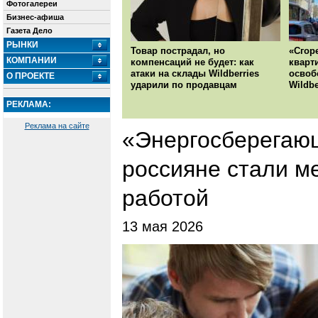
Фотогалереи
Бизнес-афиша
Газета Дело
РЫНКИ
Товар пострадал, но
«Сгор
КОМПАНИИ
компенсаций не будет: как
кварт
атаки на склады Wildberries
освоб
О ПРОЕКТЕ
ударили по продавцам
Wildbe
РЕКЛАМА:
Реклама на сайте
«Энергосберегаю
россияне стали м
работой
13 мая 2026