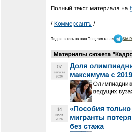
Полный текст материала на
/
Коммерсантъ
/
Подпишитесь на наш Telegram-канал
SIA.
Материалы сюжета "Кадро
Доля олимпиадни
07
августа
максимума с 2019
2026
Олимпиадники
ведущих вуза
«Пособия только 
14
июля
мигранты потеря
2026
без стажа