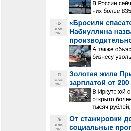
В России сейч
них более 835
«Бросили спасат
02
июля
Набиуллина назв
2026
производительно
А также объя
бизнесу увол
Золотая жила При
01
июля
зарплатой от 200
2026
В Иркутской о
открыто более
тысяч рублей,
От стажировки д
29
июня
социальные прог
2026