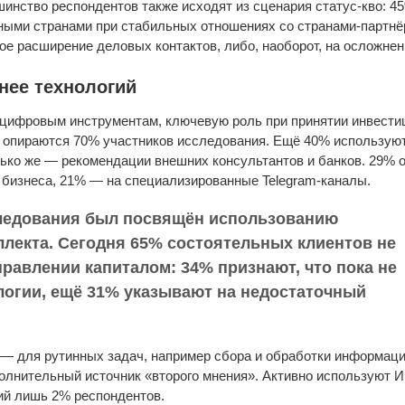
инство респондентов также исходят из сценария статус-кво: 
ными странами при стабильных отношениях со странами-партнё
ое расширение деловых контактов, либо, наоборот, на осложнен
нее технологий
 цифровым инструментам, ключевую роль при принятии инвест
её опираются 70% участников исследования. Ещё 40% использу
ько же — рекомендации внешних консультантов и банков. 29%
о бизнеса, 21% — на специализированные Telegram-каналы.
ледования был посвящён использованию
ллекта. Сегодня 65% состоятельных клиентов не
равлении капиталом: 34% признают, что пока не
логии, ещё 31% указывают на недостаточный
— для рутинных задач, например сбора и обработки информаци
полнительный источник «второго мнения». Активно используют 
ий лишь 2% респондентов.