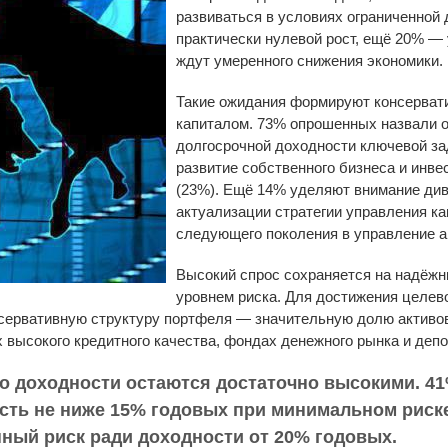
развиваться в условиях ограниченной
практически нулевой рост, ещё 20% —
ждут умеренного снижения экономики.
Такие ожидания формируют консерват
капиталом. 73% опрошенных назвали 
долгосрочной доходности ключевой за
развитие собственного бизнеса и инве
(23%). Ещё 14% уделяют внимание ди
актуализации стратегии управления к
следующего поколения в управление а
Высокий спрос сохраняется на надёжн
уровнем риска. Для достижения целев
сервативную структуру портфеля — значительную долю активо
 высокого кредитного качества, фондах денежного рынка и депо
о доходности остаются достаточно высокими. 4
ть не ниже 15% годовых при минимальном риске
ный риск ради доходности от 20% годовых.