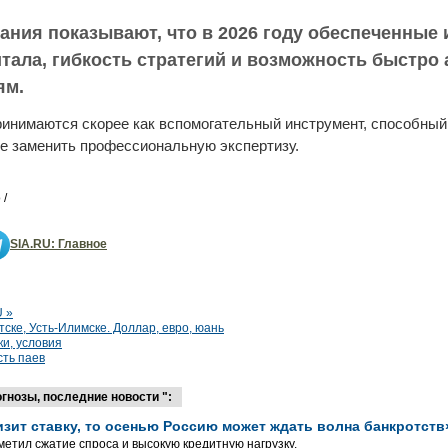
ания показывают, что в 2026 году обеспеченные
итала, гибкость стратегий и возможность быстро
ям.
ринимаются скорее как вспомогательный инструмент, способный
не заменить профессиональную экспертизу.
 /
SIA.RU: Главное
U »
тске, Усть-Илимске. Доллар, евро, юань
ки, условия
сть паев
гнозы, последние новости ":
изит ставку, то осенью Россию может ждать волна банкротств
етил сжатие спроса и высокую кредитную нагрузку.