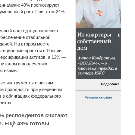
 динамики: 40% прогнозируют
 умеренный рост. При этом 24%
ивный подход к управлению
обеспечение стабильной
дачей. На втором месте —
стиционные проекты в России
версификации активов, а 13% —
апиталом и вовлечению
ктивами.
ые инструменты с низким
Подробнее
ой доходности при умеренном
в в облигациях федерального
Реклама на сайте
зитах.
1% респондентов считают
. Ещё 43% готовы