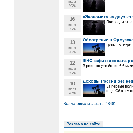
июля
2026
«Экономика на двух кол
16
Пока одни отра
июля
2026
Обострение в Ормузск
13
Цены на нефть 
июля
2026
ФНС зафиксировала ре
12
В реестре уже более 6,6 мил
июля
2026
Доходы России без неф
10
За первые полг
июля
года. Об этом 
2026
Все материалы сюжета (1840)
Реклама на сайте