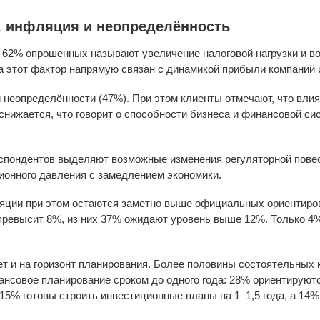
, инфляция и неопределённость
 62% опрошенных называют увеличение налоговой нагрузки и в
а этот фактор напрямую связан с динамикой прибыли компаний 
 неопределённости (47%). При этом клиенты отмечают, что вли
снижается, что говорит о способности бизнеса и финансовой с
спондентов выделяют возможные изменения регуляторной повес
онного давления с замедлением экономики.
яции при этом остаются заметно выше официальных ориентиров
 превысит 8%, из них 37% ожидают уровень выше 12%. Только 
т и на горизонт планирования. Более половины состоятельных 
нсовое планирование сроком до одного года: 28% ориентируютс
15% готовы строить инвестиционные планы на 1–1,5 года, а 14% 