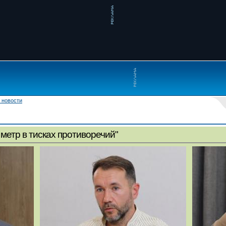
 новости
метр в тисках противоречий"