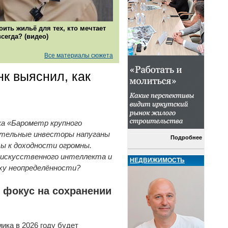
оить жильё для тех, кто мечтает
всегда? (видео)
Все материалы сюжета
к выяснил, как
ка «Барометр крупного
ятельные инвесторы напуганы
Подробнее
ты к доходности огромны.
е искусственного интеллекта и
НЕДВИЖИМОСТЬ
ху неопределённости?
 фокус на сохранении
ика в 2026 году будет