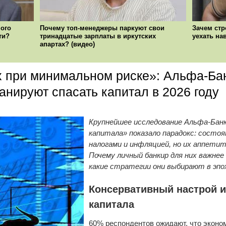
ого
Почему топ-менеджеры паркуют свои
Зачем стр
ти?
тринадцатые зарплаты в иркутских
уехать на
апартах? (видео)
х при минимальном риске»: Альфа-Бан
анируют спасать капитал в 2026 году
Крупнейшее исследование Альфа-Бан
капитала» показало парадокс: состо
налогами и инфляцией, но их аппети
Почему личный банкир для них важне
какие стратегии они выбирают в эпо
Консервативный настрой и
капитала
60% респондентов ожидают, что эконом