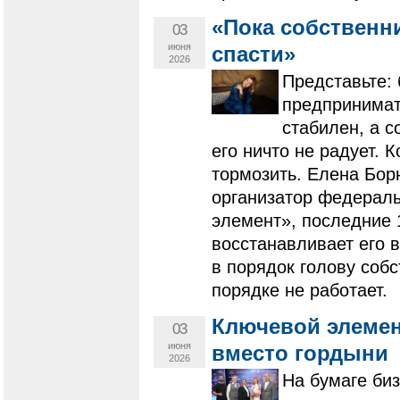
«Пока собственни
03
июня
спасти»
2026
Представьте: 
предпринимате
стабилен, а с
его ничто не радует. 
тормозить. Елена Бор
организатор федерал
элемент», последние 
восстанавливает его 
в порядок голову собс
порядке не работает.
Ключевой элемен
03
июня
вместо гордыни
2026
На бумаге биз