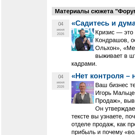
Материалы сюжета "Форум
«Садитесь и дума
04
июня
Кризис — это
2026
Кондрашов, о
Ольхон», «Мед
выживает в ш
кадрами.
«Нет контроля – 
04
июня
Ваш бизнес те
2026
Игорь Мальце
Продаж», выв
Он утверждае
тексте вы узнаете, по
отделе продаж, как п
прибыль и почему «во