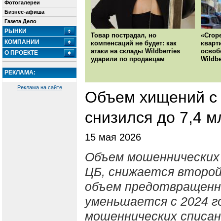
Фотогалереи
Бизнес-афиша
Газета Дело
РЫНКИ
Товар пострадал, но
«Сгор
КОМПАНИИ
компенсаций не будет: как
кварт
атаки на склады Wildberries
освоб
О ПРОЕКТЕ
ударили по продавцам
Wildbe
РЕКЛАМА:
Реклама на сайте
Объем хищений с 
снизился до 7,4 м
15 мая 2026
Объем мошеннических
ЦБ, снижается второй 
объем предотвращенн
уменьшается с 2024 г
мошеннических списан