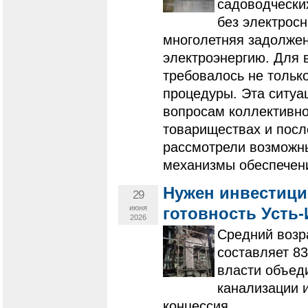
садоводчески
без электрос
многолетняя задолжен
электроэнергию. Для 
требовалось не только
процедуры. Эта ситуа
вопросам коллективно
товариществах и посл
рассмотрели возможн
механизмы обеспечен
Нужен инвестици
29
июня
готовность Усть
2026
Средний возра
составляет 83
власти объед
канализации 
концессия.