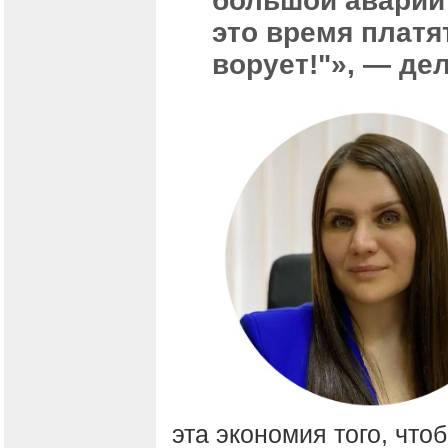
большой аварии 
это время платя
ворует!"», — де
эта экономия того, что