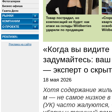
Фотогалереи
Бизнес-афиша
Газета Дело
РЫНКИ
Товар пострадал, но
«Сгор
КОМПАНИИ
компенсаций не будет: как
кварт
атаки на склады Wildberries
освоб
О ПРОЕКТЕ
ударили по продавцам
Wildbe
РЕКЛАМА:
Реклама на сайте
«Когда вы видите
задумайтесь: ваш
— эксперт о скры
18 мая 2026
Хотя содержание жилья
м — не самое низкое 
(УК) часто жалуются,