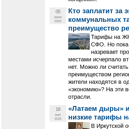
Кто заплатит за
05
июня
коммунальных та
2026
преимущество ре
Тарифы на ЖК
СФО. Но пока
назревает пр
местами исчерпало вт
нет. Можно ли считат
преимуществом регион
жители находятся в од
«экономию»? На эти в
отрасли.
«Латаем дыры» и
18
мая
низкие тарифы н
2026
В Иркутской 