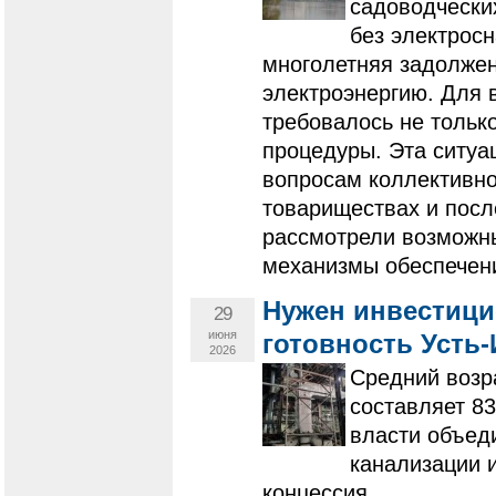
садоводчески
без электрос
многолетняя задолжен
электроэнергию. Для 
требовалось не только
процедуры. Эта ситуа
вопросам коллективно
товариществах и посл
рассмотрели возможн
механизмы обеспечен
Нужен инвестици
29
июня
готовность Усть
2026
Средний возра
составляет 83
власти объед
канализации 
концессия.