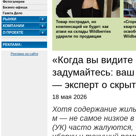
Фотогалереи
Бизнес-афиша
Газета Дело
РЫНКИ
Товар пострадал, но
«Сгор
КОМПАНИИ
компенсаций не будет: как
кварт
атаки на склады Wildberries
освоб
О ПРОЕКТЕ
ударили по продавцам
Wildbe
РЕКЛАМА:
Реклама на сайте
«Когда вы видите
задумайтесь: ваш
— эксперт о скры
18 мая 2026
Хотя содержание жилья
м — не самое низкое 
(УК) часто жалуются,