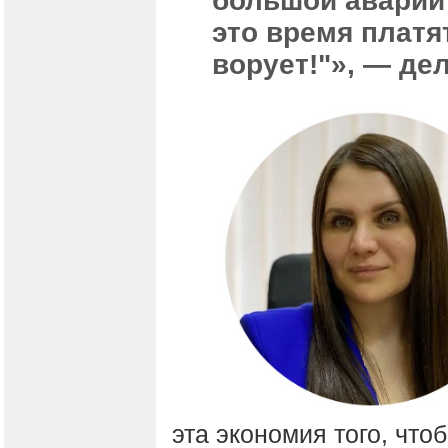
большой аварии 
это время платя
ворует!"», — де
эта экономия того, что