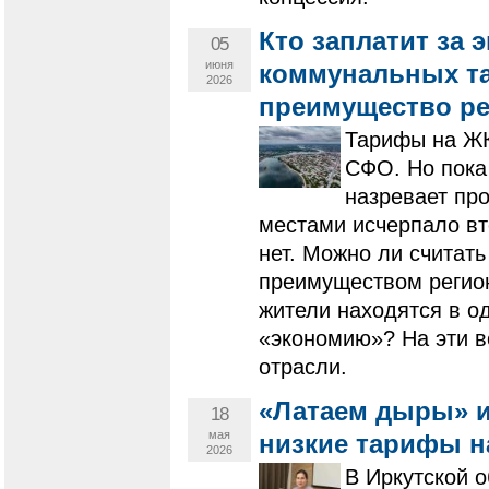
Кто заплатит за
05
июня
коммунальных та
2026
преимущество ре
Тарифы на ЖК
СФО. Но пока
назревает пр
местами исчерпало вт
нет. Можно ли считат
преимуществом регион
жители находятся в од
«экономию»? На эти в
отрасли.
«Латаем дыры» и
18
мая
низкие тарифы н
2026
В Иркутской 