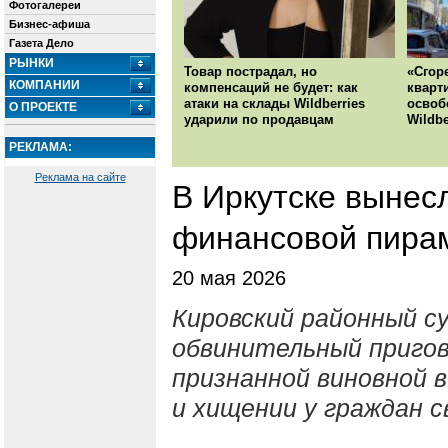
Фотогалереи
Бизнес-афиша
Газета Дело
РЫНКИ
Товар пострадал, но
«Сгор
КОМПАНИИ
компенсаций не будет: как
кварт
атаки на склады Wildberries
освоб
О ПРОЕКТЕ
ударили по продавцам
Wildbe
РЕКЛАМА:
Реклама на сайте
В Иркутске вынес
финансовой пира
20 мая 2026
Кировский районный с
обвинительный пригов
признанной виновной 
и хищении у граждан с