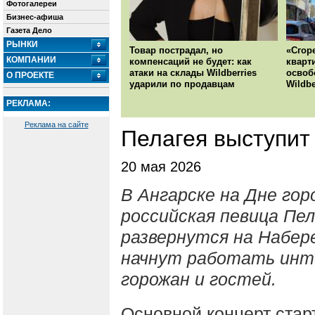
Фотогалереи
Бизнес-афиша
Газета Дело
РЫНКИ
Товар пострадал, но
«Сгор
КОМПАНИИ
компенсаций не будет: как
кварт
атаки на склады Wildberries
освоб
О ПРОЕКТЕ
ударили по продавцам
Wildbe
РЕКЛАМА:
Реклама на сайте
Пелагея выступит
20 мая 2026
В Ангарске на Дне го
российская певица Пе
развернутся на Набере
начнут работать инт
горожан и гостей.
Основной концерт старт