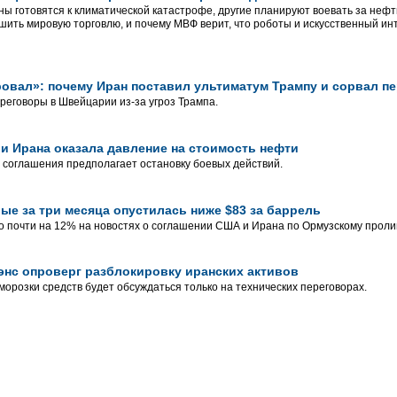
ны готовятся к климатической катастрофе, другие планируют воевать за нефт
шить мировую торговлю, и почему МВФ верит, что роботы и искусственный инт
ровал»: почему Иран поставил ультиматум Трампу и сорвал 
реговоры в Швейцарии из-за угроз Трампа.
и Ирана оказала давление на стоимость нефти
 соглашения предполагает остановку боевых действий.
вые за три месяца опустилась ниже $83 за баррель
 почти на 12% на новостях о соглашении США и Ирана по Ормузскому проли
нс опроверг разблокировку иранских активов
зморозки средств будет обсуждаться только на технических переговорах.