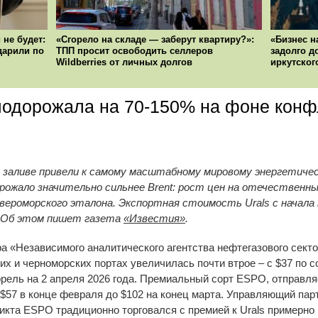
 не будет:
«Сгорело на складе — заберут квартиру?»:
«Бизнес н
ударили по
ТПП просит освободить селлеров
задолго д
Wildberries от личных долгов
иркутског
подорожала на 70-150% на фоне конф
 заливе привели к самому масштабному мировому энергетичес
орожало значительно сильнее Brent: рост цен на отечественн
вероморского эталона. Экспортная стоимость Urals с начала
ь. Об этом пишет газета
«Известия»
.
ра «Независимого аналитического агентства нефтегазового сек
ких и черноморских портах увеличилась почти втрое – с $37 по 
ррель на 2 апреля 2026 года. Премиальный сорт ESPO, отправл
 $57 в конце февраля до $102 на конец марта. Управляющий па
икта ESPO традиционно торговался с премией к Urals примерно 