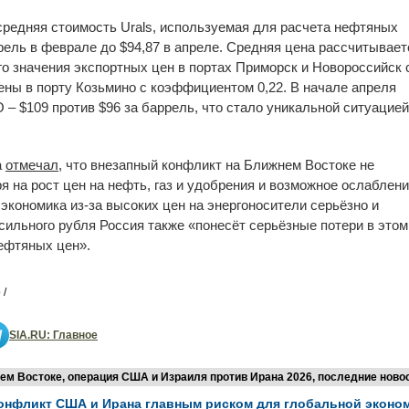
редняя стоимость Urals, используемая для расчета нефтяных
ррель в феврале до $94,87 в апреле. Средняя цена рассчитывает
о значения экспортных цен в портах Приморск и Новороссийск 
ены в порту Козьмино с коэффициентом 0,22. В начале апреля
 – $109 против $96 за баррель, что стало уникальной ситуацией
а
отмечал
, что внезапный конфликт на Ближнем Востоке не
я на рост цен на нефть, газ и удобрения и возможное ослаблен
 экономика из-за высоких цен на энергоносители серьёзно и
сильного рубля Россия также «понесёт серьёзные потери в этом
нефтяных цен».
 /
SIA.RU: Главное
м Востоке, операция США и Израиля против Ирана 2026, последние новос
онфликт США и Ирана главным риском для глобальной эконо