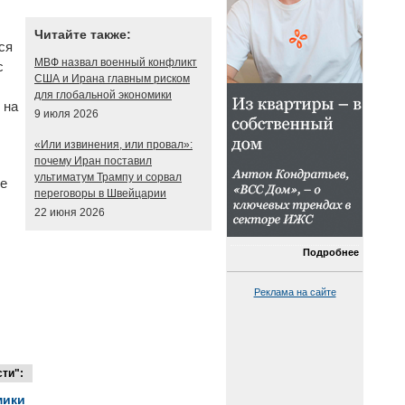
Читайте также:
ся
МВФ назвал военный конфликт
с
США и Ирана главным риском
для глобальной экономики
 на
9 июля 2026
«Или извинения, или провал»:
почему Иран поставил
ультиматум Трампу и сорвал
ие
переговоры в Швейцарии
22 июня 2026
Подробнее
Реклама на сайте
ти":
мики