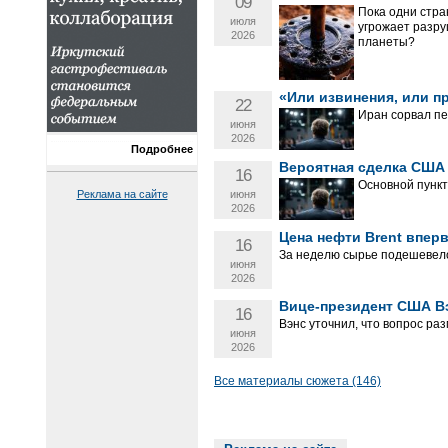
09
Пока одни стра
июля
угрожает разру
2026
планеты?
«Или извинения, или п
22
Иран сорвал пе
июня
2026
Подробнее
Вероятная сделка США 
16
Основной пункт
Реклама на сайте
июня
2026
Цена нефти Brent впер
16
За неделю сырье подешевело
июня
2026
Вице-президент США Вэ
16
Вэнс уточнил, что вопрос ра
июня
2026
Все материалы сюжета (146)