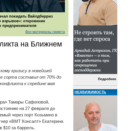
ачал покидать Вайлдберриз
о взрывов»: откровение
о предпринимателя
Все материалы сюжета
ликта на Ближнем
кому кризису в новейшей
ые сорта составил от 70% до
Подробнее
 конфликта к середине мая
НЕДВИЖИМОСТЬ
тора» Тамары Сафоновой,
состоянию на 27 февраля до
яемый через порт Козьмино в
ртнер «ВМТ Консалт» Екатерина
в $10 за баррель.