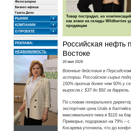
Фотогалереи
Бизнес-афиша
Газета Дело
Товар пострадал, но компенсаций
РЫНКИ
как атаки на склады Wildberries 
КОМПАНИИ
продавцам
О ПРОЕКТЕ
Российская нефть 
РЕКЛАМА:
Востоке
НЕДВИЖИМОСТЬ
20 мая 2026
Военные действия в Персидском
истории. Российское сырье под
150% против более чем 50% у се
выросла с $37 до $92 за баррел
По словам генерального директо
экспортная цена Urals в балтийс
максимального пика в $110 за ба
Приморье, подорожал на 79% – с
Косарева уточнила, что до конфл