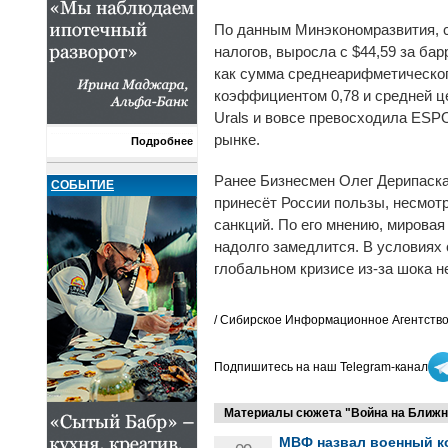
По данным Минэкономразвития, с
налогов, выросла с $44,59 за ба
как сумма среднеарифметическог
коэффициентом 0,78 и средней ц
Urals и вовсе превосходила ESPO
рынке.
Подробнее
Ранее Бизнесмен Олег Дерипаск
СОБЫТИЕ
принесёт России пользы, несмотр
санкций. По его мнению, мировая
надолго замедлится. В условиях 
глобальном кризисе из-за шока 
/ Сибирское Информационное Агентство
Подпишитесь на наш Telegram-канал
Материалы сюжета "Война на Ближне
МВФ назвал военный к