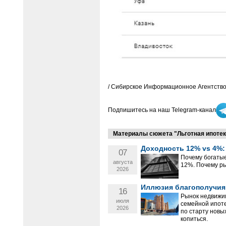
/ Сибирское Информационное Агентство
Подпишитесь на наш Telegram-канал
Материалы сюжета "Льготная ипотека
Доходность 12% vs 4%:
07
Почему богатые
августа
12%. Почему р
2026
Иллюзия благополучия:
16
Рынок недвижи
июля
семейной ипоте
2026
по старту новы
копиться.