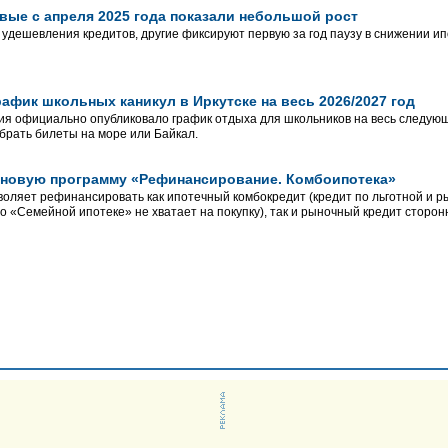
вые с апреля 2025 года показали небольшой рост
 удешевления кредитов, другие фиксируют первую за год паузу в снижении ип
афик школьных каникул в Иркутске на весь 2026/2027 год
 официально опубликовало график отдыха для школьников на весь следующи
 брать билеты на море или Байкал.
л новую программу «Рефинансирование. Комбоипотека»
оляет рефинансировать как ипотечный комбокредит (кредит по льготной и 
о «Семейной ипотеке» не хватает на покупку), так и рыночный кредит сторонн