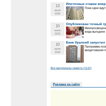
Ипотечные ставки впер
13
Пока одни ждут
июля
2026
Опубликован точный гр
10
Минпросвещения
июля
когда выгоднее
2026
Банк Уралсиб запусти
10
Программа позв
июля
кредитования п
2026
Все материалы сюжета (1142)
Реклама на сайте