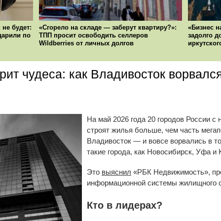
 не будет:
«Сгорело на складе — заберут квартиру?»:
«Бизнес н
ударили по
ТПП просит освободить селлеров
задолго д
Wildberries от личных долгов
иркутског
рит чудеса: как Владивосток ворвался
На май 2026 года 20 городов России с
строят жилья больше, чем часть мегап
Владивосток — и вовсе ворвались в то
такие города, как Новосибирск, Уфа и 
Это
выяснил
«РБК Недвижимость», пр
информационной системы жилищного 
Кто в лидерах?