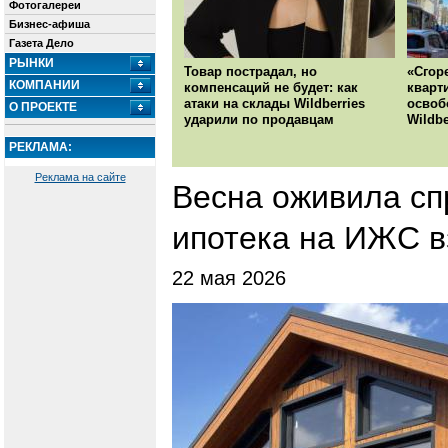
Фотогалереи
Бизнес-афиша
Газета Дело
РЫНКИ
Товар пострадал, но
«Сгор
КОМПАНИИ
компенсаций не будет: как
кварт
атаки на склады Wildberries
освоб
О ПРОЕКТЕ
ударили по продавцам
Wildbe
РЕКЛАМА:
Реклама на сайте
Весна оживила сп
ипотека на ИЖС в
22 мая 2026