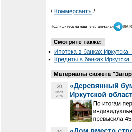
/
Коммерсантъ
/
Подпишитесь на наш Telegram-канал
SIA.
Смотрите также:
Ипотека в банках Иркутска. 
Кредиты в банках Иркутска.
Материалы сюжета "Загор
«Деревянный бум
20
июля
Иркутской област
2026
По итогам пер
индивидуальн
превысила 453
«Дом вместо стр
14