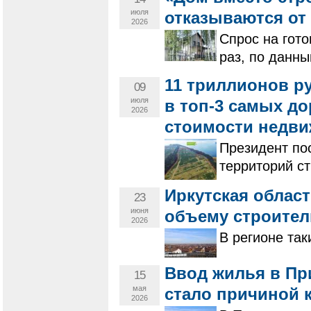
июля
отказываются от 
2026
Спрос на гото
раз, по данн
11 триллионов р
09
июля
в топ-3 самых д
2026
стоимости недв
Президент по
территорий с
Иркутская област
23
июня
объему строител
2026
В регионе так
Ввод жилья в Пр
15
мая
стало причиной 
2026