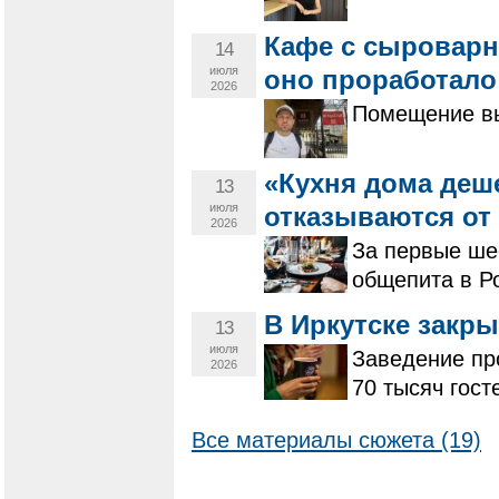
Кафе с сыроварн
14
июля
оно проработало
2026
Помещение вы
«Кухня дома деш
13
июля
отказываются от
2026
За первые ше
общепита в Р
В Иркутске закры
13
июля
Заведение пр
2026
70 тысяч гост
Все материалы сюжета (19)