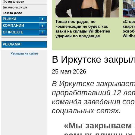
Фотогалереи
Бизнес-афиша
Газета Дело
РЫНКИ
Товар пострадал, но
«Сгор
КОМПАНИИ
компенсаций не будет: как
кварт
атаки на склады Wildberries
освоб
О ПРОЕКТЕ
ударили по продавцам
Wildbe
РЕКЛАМА:
Реклама на сайте
В Иркутске закры
25 мая 2026
В Иркутске закрывает
проработавший 12 ле
команда заведения соо
социальных сетях.
«Мы закрываем 