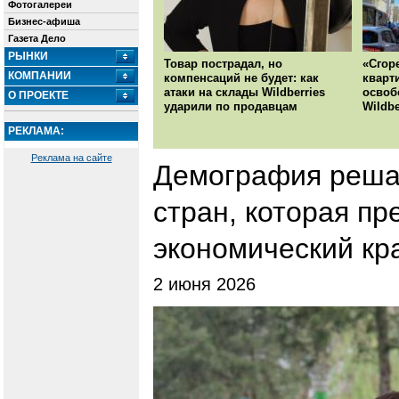
Фотогалереи
Бизнес-афиша
Газета Дело
РЫНКИ
Товар пострадал, но
«Сгор
КОМПАНИИ
компенсаций не будет: как
кварт
атаки на склады Wildberries
освоб
О ПРОЕКТЕ
ударили по продавцам
Wildbe
РЕКЛАМА:
Реклама на сайте
Демография решае
стран, которая пр
экономический кр
2 июня 2026