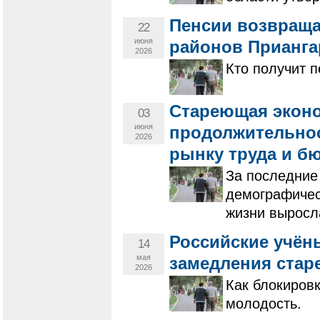
Пенсии возвраща
22
июня
районов Прианга
2026
Кто получит 
Стареющая эконо
03
июня
продолжительнос
2026
рынку труда и б
За последние
демографичес
жизни выросла
Российские учён
14
мая
замедления стар
2026
Как блокиров
молодость.