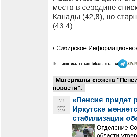
место в середине списк
Канады (42,8), но ста
(43,4).
/ Сибирское Информационное
Подпишитесь на наш Telegram-канал
SIA.
Материалы сюжета "Пенси
новости":
«Пенсия придет 
29
июня
Иркутске меняет
2026
стабилизации об
Отделение Со
области утве