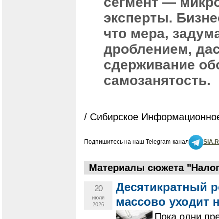
сегмент — микр
эксперты. Бизне
что мера, задум
дроблением, да
сдерживание обо
самозанятость.
/ Сибирское Информационное
Подпишитесь на наш Telegram-канал
SIA.
Материалы сюжета "Налоги
Десятикратный р
20
июля
массово уходит 
2026
Пока одни пр