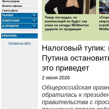
Фотогалереи
Бизнес-афиша
Газета Дело
РЫНКИ
Товар пострадал, но
«Сгор
КОМПАНИИ
компенсаций не будет: как
кварт
атаки на склады Wildberries
освоб
О ПРОЕКТЕ
ударили по продавцам
Wildbe
РЕКЛАМА:
Реклама на сайте
Налоговый тупик:
Путина остановит
это приведет
2 июня 2026
Общероссийская орган
обратилась к президе
правительства с про