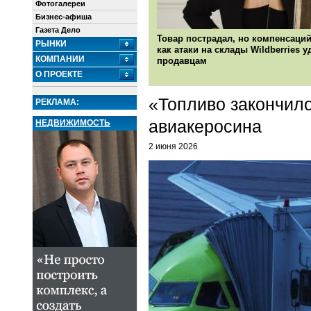
Фотогалереи
Бизнес-афиша
Газета Дело
Товар пострадал, но компенсаций
РЫНКИ
как атаки на склады Wildberries 
КОМПАНИИ
продавцам
О ПРОЕКТЕ
«Топливо закончило
РЕКЛАМА:
авиакеросина
НЕДВИЖИМОСТЬ
2 июня 2026