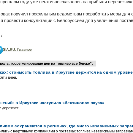
прошлом году уже негативно сказалось на прибыли перевозчико
Новак
поручил
профильным ведомствам проработать меры для с
ся провести консультации с Белоруссией для увеличения постав
 /
SIA.RU: Главное
оль: госрегулирование цен на топливо все ближе":
ках: стоимость топлива в Иркутске держится на одном уровне
яти дней.
шений: в Иркутске наступила «бензиновая пауза»
е дорожает.
ливом сохраняются в регионах, где много независимых запра
ились с нефтяными компаниями о поставках топлива независимым заправкам