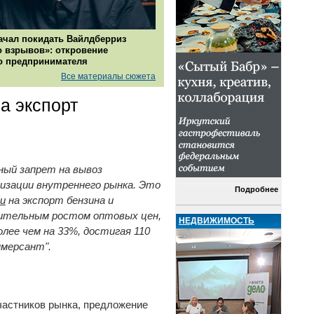
ачал покидать Вайлдберриз
о взрывов»: откровение
о предпринимателя
Все материалы сюжета
а экспорт
ный запрет на вывоз
лизации внутреннего рынка. Это
Подробнее
и
на экспорт бензина и
мительным ростом оптовых цен,
НЕДВИЖИМОСТЬ
лее чем на 33%, достигая 110
мерсант".
частников рынка, предложение