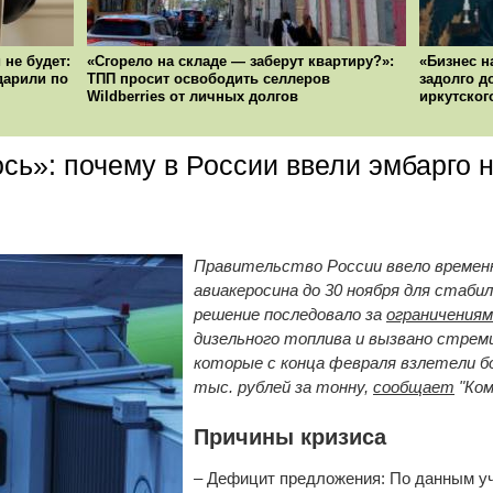
 не будет:
«Сгорело на складе — заберут квартиру?»:
«Бизнес н
ударили по
ТПП просит освободить селлеров
задолго д
Wildberries от личных долгов
иркутског
сь»: почему в России ввели эмбарго н
Правительство России ввело времен
авиакеросина до 30 ноября для стаби
решение последовало за
ограничениям
дизельного топлива и вызвано стре
которые с конца февраля взлетели бо
тыс. рублей за тонну,
сообщает
"Ком
Причины кризиса
– Дефицит предложения: По данным у