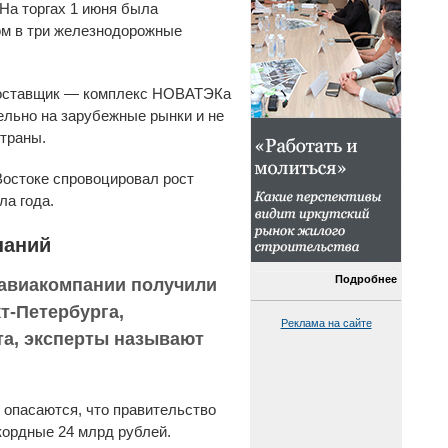
 На торгах 1 июня была
ом в три железнодорожные
поставщик — комплекс НОВАТЭКа
ельно на зарубежные рынки и не
траны.
Востоке спровоцировал рост
ла года.
паний
Подробнее
 авиакомпании получили
т-Петербурга,
Реклама на сайте
та, эксперты называют
 опасаются, что правительство
кордные 24 млрд рублей.