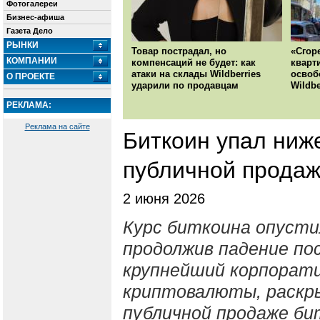
Фотогалереи
Бизнес-афиша
Газета Дело
РЫНКИ
Товар пострадал, но
«Сгор
КОМПАНИИ
компенсаций не будет: как
кварт
атаки на склады Wildberries
освоб
О ПРОЕКТЕ
ударили по продавцам
Wildbe
РЕКЛАМА:
Реклама на сайте
Биткоин упал ниж
публичной продаж
2 июня 2026
Курс биткоина опустил
продолжив падение пос
крупнейший корпорат
криптовалюты, раскр
публичной продаже бит