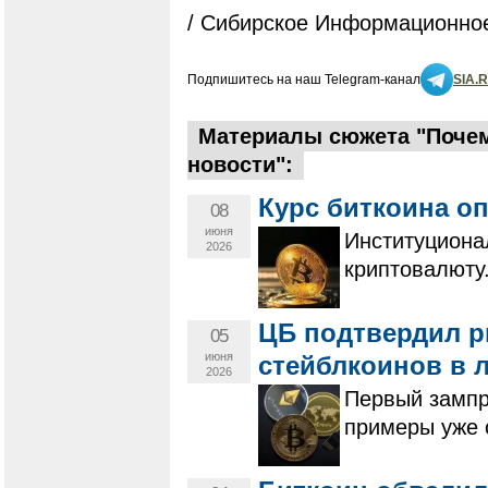
/ Сибирское Информационное
Подпишитесь на наш Telegram-канал
SIA.
Материалы сюжета "Почем
новости":
Курс биткоина оп
08
июня
Институциона
2026
криптовалюту
ЦБ подтвердил р
05
июня
стейблкоинов в 
2026
Первый зампр
примеры уже 