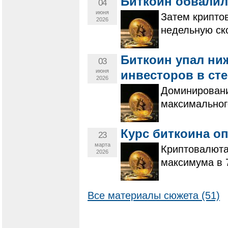
Биткоин обвалилс
04
июня
Затем криптов
2026
недельную ск
Биткоин упал ниж
03
июня
инвесторов в ст
2026
Доминировани
максимальног
Курс биткоина о
23
марта
Криптовалюта
2026
максимума в 
Все материалы сюжета (51)