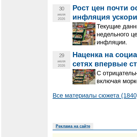
Рост цен почти о
30
июля
инфляция ускор
2026
Текущие данн
недельного це
инфляции.
Наценка на соци
29
июля
сетях впервые с
2026
С отрицательн
включая морко
Все материалы сюжета (1840
Реклама на сайте