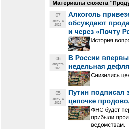
Материалы сюжета "Проду
Алкоголь привезе
07
августа
обсуждают прода
2026
и через «Почту Р
История вопро
В России впервы
06
августа
недельная дефля
2026
Снизились це
Путин подписал з
05
августа
цепочке продово
2026
ФНС будет пе
прибыли прои
ведомствам.