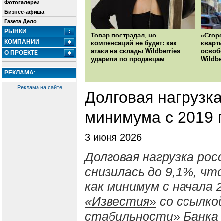
Фотогалереи
Бизнес-афиша
Газета Дело
РЫНКИ
Товар пострадал, но
«Сгор
КОМПАНИИ
компенсаций не будет: как
кварт
атаки на склады Wildberries
освоб
О ПРОЕКТЕ
ударили по продавцам
Wildbe
РЕКЛАМА:
Реклама на сайте
Долговая нагрузк
минимума с 2019 
3 июня 2026
Долговая нагрузка рос
снизилась до 9,1%, ч
как минимум с начала 
«Известия»
со ссылко
стабильности» Банка