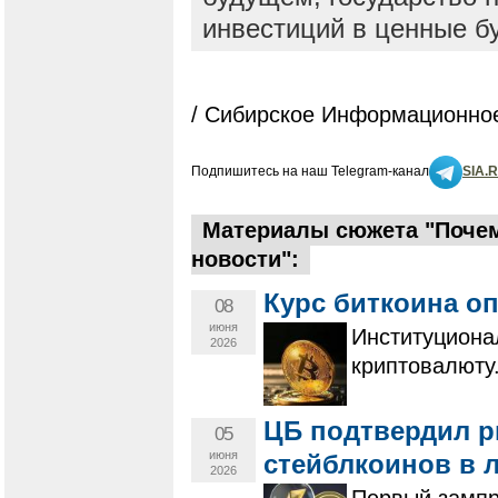
инвестиций в ценные б
/ Сибирское Информационное
Подпишитесь на наш Telegram-канал
SIA.
Материалы сюжета "Почем
новости":
Курс биткоина оп
08
июня
Институциона
2026
криптовалюту
ЦБ подтвердил р
05
июня
стейблкоинов в 
2026
Первый зампр