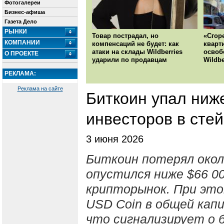
Фотогалереи
Бизнес-афиша
Газета Дело
РЫНКИ
Товар пострадал, но
«Сгор
КОМПАНИИ
компенсаций не будет: как
кварт
атаки на склады Wildberries
освоб
О ПРОЕКТЕ
ударили по продавцам
Wildbe
РЕКЛАМА:
Реклама на сайте
Биткоин упал ниж
инвесторов в сте
3 июня 2026
Биткоин потерял окол
опустился ниже $66 00
крипторынок. При этом
USD Coin в общей кап
что сигнализирует о 