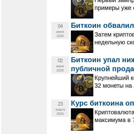
примеры уже 
Биткоин обвалилс
04
июня
Затем криптов
2026
недельную ск
Биткоин упал ниж
02
июня
публичной прода
2026
Крупнейший к
32 монеты на 
Курс биткоина о
23
марта
Криптовалюта
2026
максимума в 