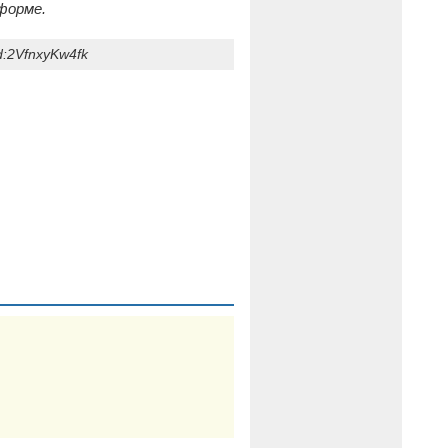
форме.
:2VfnxyKw4fk