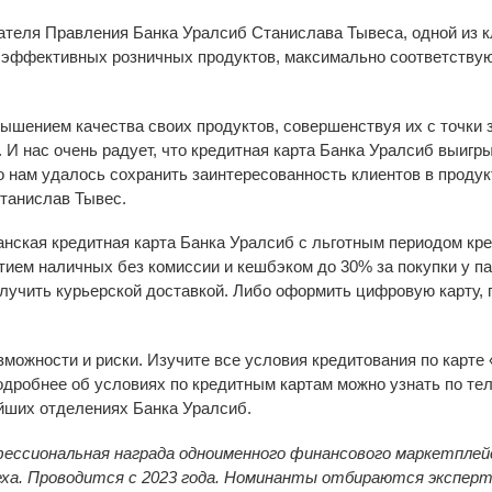
теля Правления Банка Уралсиб Станислава Тывеса, одной из к
и эффективных розничных продуктов, максимально соответству
ышением качества своих продуктов, совершенствуя их с точки 
 И нас очень радует, что кредитная карта Банка Уралсиб выигр
что нам удалось сохранить заинтересованность клиентов в проду
Станислав Тывес.
нская кредитная карта Банка Уралсиб с льготным периодом кре
ием наличных без комиссии и кешбэком до 30% за покупки у па
лучить курьерской доставкой. Либо оформить цифровую карту, п
можности и риски. Изучите все условия кредитования по карте
подробнее об условиях по кредитным картам можно узнать по тел
йших отделениях Банка Уралсиб.
фессиональная награда одноименного финансового маркетплей
ха. Проводится с 2023 года. Номинанты отбираются эксперт