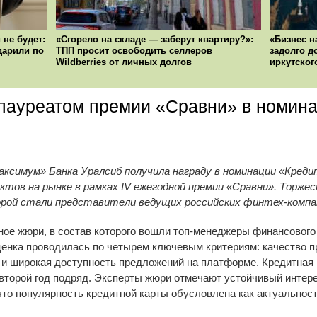
 не будет:
«Сгорело на складе — заберут квартиру?»:
«Бизнес н
ударили по
ТПП просит освободить селлеров
задолго д
Wildberries от личных долгов
иркутског
 лауреатом премии «Сравни» в номин
аксимум» Банка Уралсиб получила награду в номинации «Кредит
ктов на рынке в рамках IV ежегодной премии «Сравни». Торже
рой стали представители ведущих российских финтех-компани
ое жюри, в состав которого вошли топ-менеджеры финансового
ценка проводилась по четырем ключевым критериям: качество пр
и широкая доступность предложений на платформе. Кредитная 
второй год подряд. Эксперты жюри отмечают устойчивый интере
что популярность кредитной карты обусловлена как актуальнос