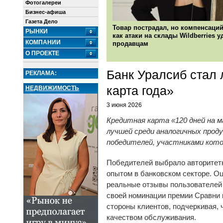
Фотогалереи
Бизнес-афиша
Газета Дело
Товар пострадал, но компенсаций
РЫНКИ
как атаки на склады Wildberries 
КОМПАНИИ
продавцам
О ПРОЕКТЕ
Банк Уралсиб стал
РЕКЛАМА:
карта года»
НЕДВИЖИМОСТЬ
3 июня 2026
Кредитная карта «120 дней на м
лучшей среди аналогичных проду
победителей, участниками кото
Победителей выбрало авторитетн
опытом в банковском секторе. О
реальные отзывы пользователей 
своей номинации премии Сравни 
стороны клиентов, подчеркивая, 
качеством обслуживания.