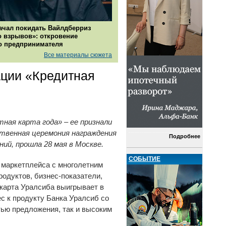
ачал покидать Вайлдберриз
о взрывов»: откровение
о предпринимателя
Все материалы сюжета
ации «Кредитная
ная карта года» – ее признали
ственная церемония награждения
Подробнее
й, прошла 28 мая в Москве.
СОБЫТИЕ
 маркетплейса с многолетним
одуктов, бизнес-показатели,
карта Уралсиба выигрывает в
с к продукту Банка Уралсиб со
тью предложения, так и высоким