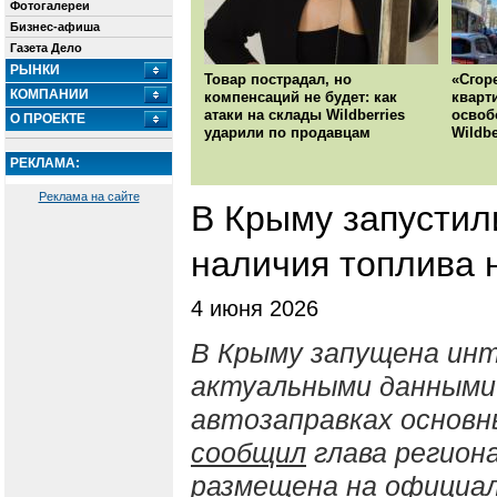
Фотогалереи
Бизнес-афиша
Газета Дело
РЫНКИ
Товар пострадал, но
«Сгор
КОМПАНИИ
компенсаций не будет: как
кварт
атаки на склады Wildberries
освоб
О ПРОЕКТЕ
ударили по продавцам
Wildbe
РЕКЛАМА:
Реклама на сайте
В Крыму запустил
наличия топлива 
4 июня 2026
В Крыму запущена ин
актуальными данными 
автозаправках основн
сообщил
глава регион
размещена на официа