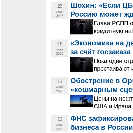
Шохин: «Если ЦБ 
23
июля
Россию может жд
2026
Глава РСПП о
кредитную наг
«Экономика на дв
16
июля
за счёт госзаказа
2026
Пока одни от
простаивают и
Обострение в Ор
13
июля
«кошмарным сце
2026
Цены на нефть
США и Ирана.
ФНС зафиксирова
12
июля
бизнеса в России
2026