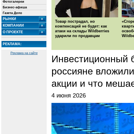
Фотогалереи
Бизнес-афиша
Газета Дело
РЫНКИ
Товар пострадал, но
«Сгор
КОМПАНИИ
компенсаций не будет: как
кварт
атаки на склады Wildberries
освоб
О ПРОЕКТЕ
ударили по продавцам
Wildbe
РЕКЛАМА:
Реклама на сайте
Инвестиционный б
россияне вложили
акции и что меша
4 июня 2026