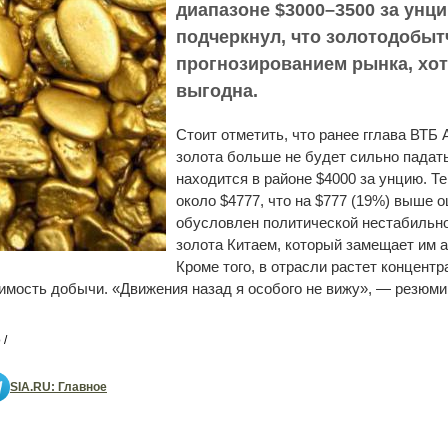
диапазоне $3000–3500 за унци
подчеркнул, что золотодобыт
прогнозированием рынка, хот
выгодна.
Стоит отметить, что ранее гглава ВТБ
золота больше не будет сильно падать
находится в районе $4000 за унцию. Т
около $4777, что на $777 (19%) выше 
обусловлен политической нестабильн
золота Китаем, который замещает им 
Кроме того, в отрасли растет концент
оимость добычи. «Движения назад я особого не вижу», — резюми
 /
SIA.RU: Главное