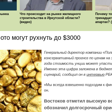
рынка
Что происходит на рынке жилищного
Почему то
строительства в Иркутской области?
тринадцат
(видео)
апартах? 
ото могут рухнуть до $3000
Генеральный директор компании «Пол
консервативный прогноз по ценам на з
года стоимость унции может упасть 
Именно эта цифра заложена в бюджет
сценарий, сообщил он в
интервью
РБК
«Мы всегда взвешенно подходим к фи
он.
Востоков отметил высокую в
обозначил долгосрочный орие