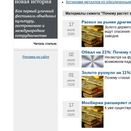
Котировки металлов по обезличенным 
Материалы сюжета "Почему растет з
Раскол на рынке драгме
17
Золото держитс
июля
ищут спасения 
2026
заводов.
Читать статью
Обвал на 21%: Почему 
02
Реклама на сайте
Несмотря на ф
июля
возможном паде
2026
Золото рухнуло на 11%
01
Почему «тихая 
июля
2026
Мосбиржа расширяет л
17
К уже существу
июня
2026