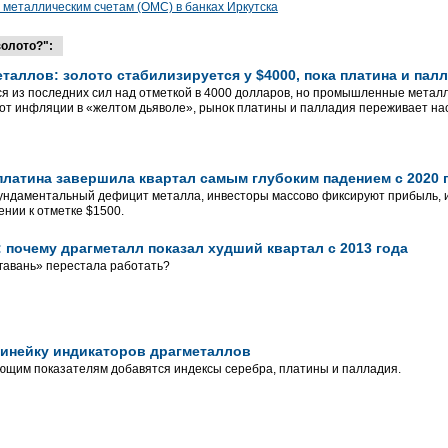
металлическим счетам (ОМС) в банках Иркутска
олото?":
таллов: золото стабилизируется у $4000, пока платина и пал
я из последних сил над отметкой в 4000 долларов, но промышленные металл
от инфляции в «желтом дьяволе», рынок платины и палладия переживает на
платина завершила квартал самым глубоким падением с 2020 
ундаментальный дефицит металла, инвесторы массово фиксируют прибыль, 
нии к отметке $1500.
: почему драгметалл показал худший квартал с 2013 года
гавань» перестала работать?
инейку индикаторов драгметаллов
ющим показателям добавятся индексы серебра, платины и палладия.