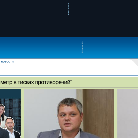
 новости
метр в тисках противоречий"