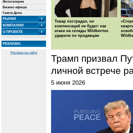
Фотогалереи
Бизнес-афиша
Газета Дело
РЫНКИ
Товар пострадал, но
«Сгор
КОМПАНИИ
компенсаций не будет: как
кварт
атаки на склады Wildberries
освоб
О ПРОЕКТЕ
ударили по продавцам
Wildbe
РЕКЛАМА:
Реклама на сайте
Трамп призвал Пут
личной встрече р
5 июня 2026