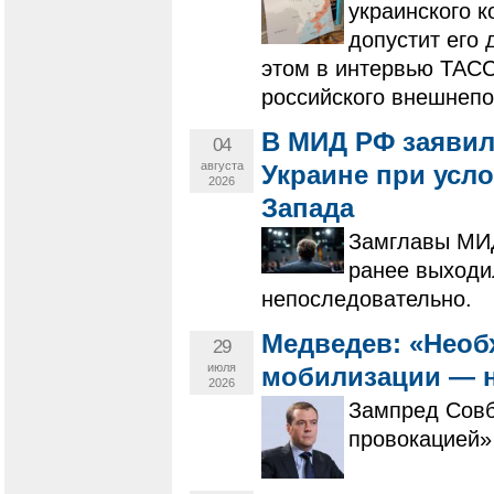
украинского 
допустит его
этом в интервью ТАСС
российского внешнеп
В МИД РФ заявил
04
августа
Украине при усл
2026
Запада
Замглавы МИД
ранее выходи
непоследовательно.
Медведев: «Необ
29
июля
мобилизации — 
2026
Зампред Совб
провокацией»