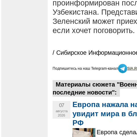
проинформирован посл
Узбекистана. Представ
Зеленский может приех
если хочет поговорить.
/ Сибирское Информационное
Подпишитесь на наш Telegram-канал
SIA.
Материалы сюжета "Военна
последние новости":
Европа нажала на
07
августа
увидит мира в б
2026
РФ
Европа сделал