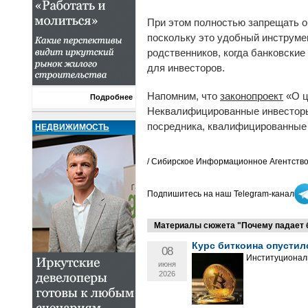
При этом полностью запрещать о
поскольку это удобный инструме
родственников, когда банковские
для инвесторов.
Напомним, что
законопроект
«О ц
Подробнее
Неквалифицированные инвесторы 
посредника, квалифицированные –
НЕДВИЖИМОСТЬ
/ Сибирское Информационное Агентство
Подпишитесь на наш Telegram-канал
Материалы сюжета "Почему падает б
Курс биткоина опустилс
08
Институционал
июня
2026