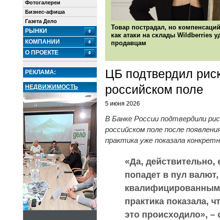
Фотогалереи
Бизнес-афиша
Газета Дело
Товар пострадал, но компенсаций
РЫНКИ
как атаки на склады Wildberries 
КОМПАНИИ
продавцам
О ПРОЕКТЕ
ЦБ подтвердил риск
РЕКЛАМА:
российском поле
НЕДВИЖИМОСТЬ
5 июня 2026
В Банке России подтвердили ри
российском поле после появлени
практика уже показала конкретн
«Да, действительно,
попадет в пул валют
квалифицированными
практика показала, ч
это происходило», – 