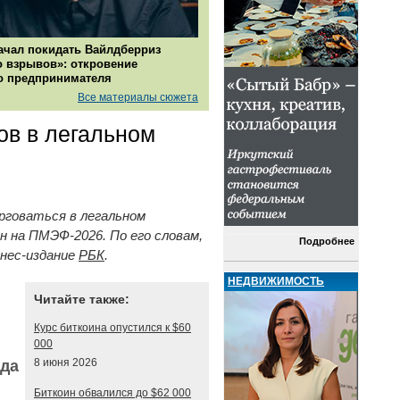
ачал покидать Вайлдберриз
о взрывов»: откровение
о предпринимателя
Все материалы сюжета
ов в легальном
рговаться в легальном
н на ПМЭФ-2026. По его словам,
Подробнее
знес-издание
РБК
.
НЕДВИЖИМОСТЬ
Читайте также:
Курс биткоина опустился к $60
000
8 июня 2026
гда
Биткоин обвалился до $62 000