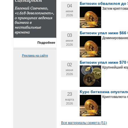
Биткоин обвалился до 
04
Затем криптова
июня
2026
Биткоин упал ниже $66
03
Доминирование 
июня
Подробнее
2026
Реклама на сайте
Биткоин упал ниже $70
02
Крупнейший кор
июня
2026
Курс биткоина опустил
23
Криптовалюта п
марта
2026
Все материалы сюжета (51)