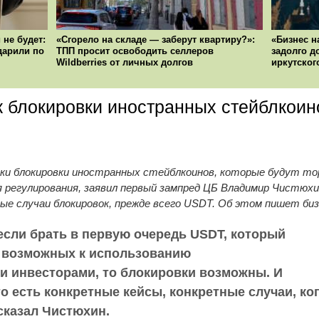
 не будет:
«Сгорело на складе — заберут квартиру?»:
«Бизнес н
ударили по
ТПП просит освободить селлеров
задолго д
Wildberries от личных долгов
иркутског
 блокировки иностранных стейблкоин
ски блокировки иностранных стейблкоинов, которые будут то
я регулирования, заявил первый зампред ЦБ Владимир Чистюхи
ые случаи блокировок, прежде всего USDT. Об этом пишет би
 если брать в первую очередь USDT, который
, возможных к использованию
 инвесторами, то блокировки возможны. И
то есть конкретные кейсы, конкретные случаи, ко
сказал Чистюхин.