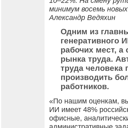
10–22%. На смену рут
минимум восемь новых
Александр Ведяхин
Одним из главн
генеративного И
рабочих мест, а
рынка труда. Ав
труда человека 
производить бо
работников.
«По нашим оценкам, в
ИИ имеет 48% российск
офисные, аналитически
административные зада