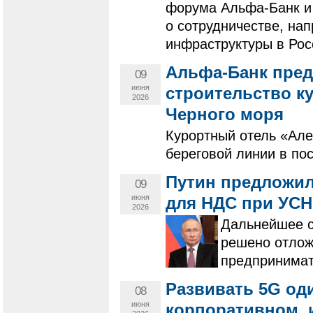
форума Альфа-Банк и
о сотрудничестве, на
инфраструктуры в Рос
Альфа-Банк пред
09
июня
строительство ку
2026
Черного моря
Курортный отель «Але
береговой линии в пос
Путин предложил
09
июня
для НДС при УСН
2026
Дальнейшее с
решено отложи
предпринимат
Развивать 5G од
08
июня
корпоративном, и