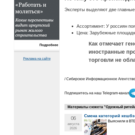
Эксперты выделяют две главные
Ассортимент: У россиян по
Цена: Зарубежные площадк
Как отмечает ге
Подробнее
иностранные про
Реклама на сайте
торговли не обла
/ Сибирское Информационное Агентство
Подпишитесь на наш Telegram-канал
Материалы сюжета "Одежный ритей
Смена категорий кешбэ
06
Выяснили в ВТБ
августа
2026