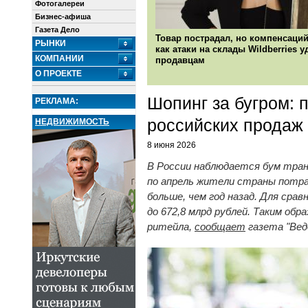
Фотогалереи
Бизнес-афиша
Газета Дело
Товар пострадал, но компенсаций
РЫНКИ
как атаки на склады Wildberries 
КОМПАНИИ
продавцам
О ПРОЕКТЕ
Шопинг за бугром: 
РЕКЛАМА:
российских продаж
НЕДВИЖИМОСТЬ
8 июня 2026
В России наблюдается бум тран
по апрель жители страны потрат
больше, чем год назад. Для сра
до 672,8 млрд рублей. Таким о
ритейла,
сообщает
газета "Вед