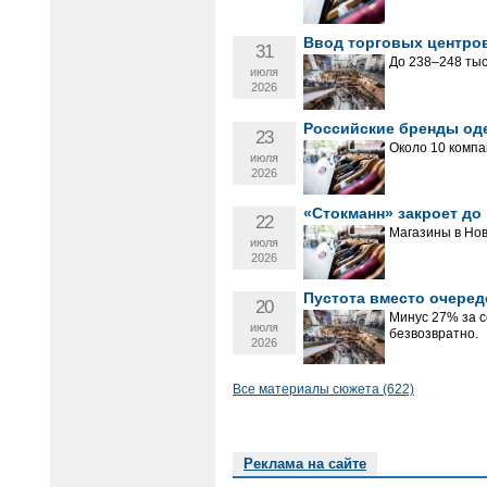
Ввод торговых центров
31
До 238–248 тыс.
июля
2026
Российские бренды од
23
Около 10 компа
июля
2026
«Стокманн» закроет до 
22
Магазины в Нов
июля
2026
Пустота вместо очеред
20
Минус 27% за 
июля
безвозвратно.
2026
Все материалы сюжета (622)
Реклама на сайте