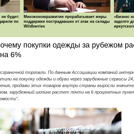
 не будет:
Минэкономразвития прорабатывает меры
«Бизнес н
ударили по
поддержки пострадавших от атак на склады
задолго д
Wildberries
иркутског
почему покупки одежды за рубежом ра
 на 6%
сграничной торговли. По данным Ассоциации компаний интерн
или на покупку одежды и обуви через зарубежные сервисы 24,
внения, продажи этих товаров внутри страны выросли значите
бразом, зарубежный шопинг растет почти на 6 процентных пу
омости".