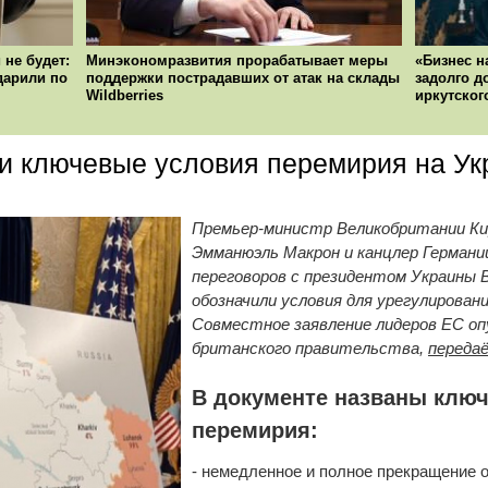
 не будет:
Минэкономразвития прорабатывает меры
«Бизнес н
ударили по
поддержки пострадавших от атак на склады
задолго д
Wildberries
иркутског
и ключевые условия перемирия на Ук
Премьер-министр Великобритании Ки
Эмманюэль Макрон и канцлер Германи
переговоров с президентом Украины 
обозначили условия для урегулирован
Совместное заявление лидеров ЕС оп
британского правительства,
переда
В документе названы клю
перемирия:
- немедленное и полное прекращение о