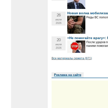
Новая волна мобилизац
26
Ряды ВС попол
июля
2026
«Не помогайте врагу»: 
20
После ударов п
июля
паники помогае
2026
Все материалы сюжета (971)
Реклама на сайте