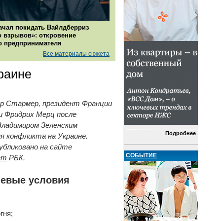
ачал покидать Вайлдберриз
о взрывов»: откровение
о предпринимателя
Все материалы сюжета
раине
р Стармер, президент Франции
и Фридрих Мерц после
Владимиром Зеленским
Подробнее
ия конфликта на Украине.
убликовано на сайте
СОБЫТИЕ
ёт
РБК.
чевые условия
гня;