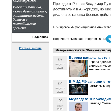
Президент России Владимир Пу
достигнутым в Анкоридже, но Кие
диалога остановка боевых действ
/ Сибирское Информационное Агентство
Подробнее
Подпишитесь на наш Telegram-канал
Реклама на сайте
Материалы сюжета "Военная операция
Европа нажала на стоп
07
Европа сделала
августа
дипломатическо
2026
внешнеполитич
В МИД РФ заявили о го
04
Замглавы МИД М
августа
2026
Медведев: «Необходим
29
Зампред Совбез
июля
2026