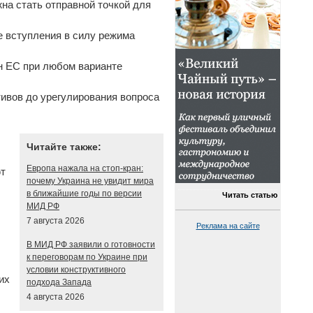
на стать отправной точкой для
е вступления в силу режима
ан ЕС при любом варианте
тивов до урегулирования вопроса
Читайте также:
Европа нажала на стоп-кран:
т
почему Украина не увидит мира
в ближайшие годы по версии
Читать статью
МИД РФ
7 августа 2026
Реклама на сайте
В МИД РФ заявили о готовности
к переговорам по Украине при
условии конструктивного
их
подхода Запада
4 августа 2026